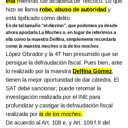
ella
mientras fue alcaldesa de Texcoco. Lo que
hizo se llama
robo, abuso de autoridad
y
está tipificado como delito.
Es de tal tamaño “el diezmo”, que podemos ya desde
ahora apodarla
La Moches
o, en lugar de referirnos a
ella como la maestra Delfina, simplemente recordarla
como
la maestra moches
o
la de los moches
.
López Obrador y la 4T han presumido que se
persigue la defraudación fiscal. Pues bien, ante
lo realizado por la maestra
Delfina Gómez
,
tienen la mejor oportunidad de dar cátedra. El
SAT debe sancionar; puede retomar la
investigación realizada por el INE para
profundizar y castigar la defraudación fiscal
realizada por
la de los moches
.
De acuerdo al Art. 108 e, y Art. 109 f.II del