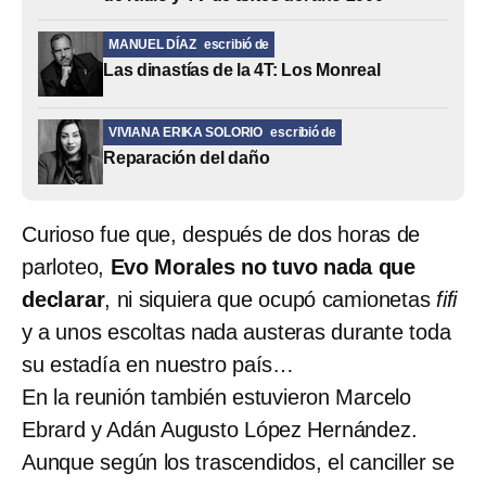
MANUEL DÍAZ
escribió de
Las dinastías de la 4T: Los Monreal
VIVIANA ERIKA SOLORIO
escribió de
Reparación del daño
Curioso fue que, después de dos horas de
parloteo,
Evo Morales no tuvo nada que
declarar
, ni siquiera que ocupó camionetas
fifi
y a unos escoltas nada austeras durante toda
su estadía en nuestro país…
En la reunión también estuvieron Marcelo
Ebrard y Adán Augusto López Hernández.
Aunque según los trascendidos, el canciller se