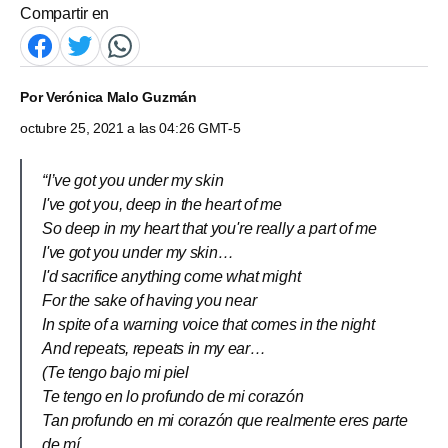
Compartir en
Por
Verónica Malo Guzmán
octubre 25, 2021 a las 04:26 GMT-5
“I’ve got you under my skin
I've got you, deep in the heart of me
So deep in my heart that you're really a part of me
I've got you under my skin…
I'd sacrifice anything come what might
For the sake of having you near
In spite of a warning voice that comes in the night
And repeats, repeats in my ear…
(Te tengo bajo mi piel
Te tengo en lo profundo de mi corazón
Tan profundo en mi corazón que realmente eres parte
de mí