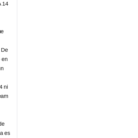
A 14
ue
. De
o en
un
4 ni
ream
de
da es