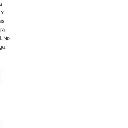
a
 Y
les
ara
l. No
iga