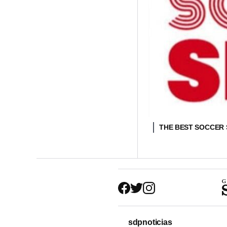
THE BEST SOCCER
sdpnoticias