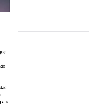
 que
ndo
idad
a
para