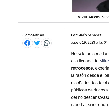
MIKEL ARRIOLA
(J
Por
Ginés Sánchez
Compartir en
agosto 19, 2023 a las 0
No solo un servidor 
a la llegada de
Mikel
retrocesos
, exper
la razón desde el p
diseñado, desde el 
públicos de dudosa 
del no descenso/asc
(vendrá, sino renunc