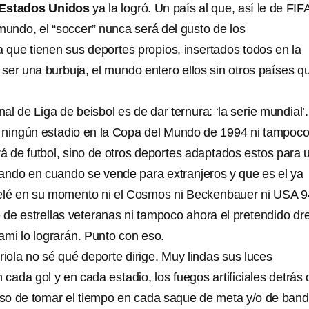
Estados Unidos
ya la logró. Un país al que, así le de FIF
undo, el “soccer” nunca será del gusto de los
 que tienen sus deportes propios, insertados todos en la
e ser una burbuja, el mundo entero ellos sin otros países q
al de Liga de beisbol es de dar ternura: ‘la serie mundial’
 ningún estadio en la Copa del Mundo de 1994 ni tampoc
rá de futbol, sino de otros deportes adaptados estos para 
ando en cuando se vende para extranjeros y que es el ya
Pelé en su momento ni el Cosmos ni Beckenbauer ni USA 9
 de estrellas veteranas ni tampoco ahora el pretendido d
ami lo lograrán. Punto con eso.
riola no sé qué deporte dirige. Muy lindas sus luces
cada gol y en cada estadio, los fuegos artificiales detrás 
 eso de tomar el tiempo en cada saque de meta y/o de ban