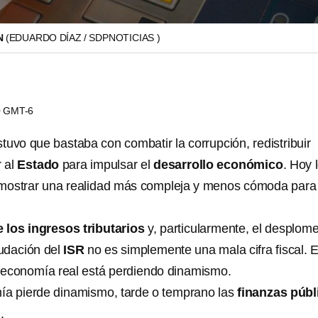
N
(EDUARDO DÍAZ / SDPNOTICIAS )
00 GMT-6
tuvo que bastaba con combatir la
corrupción, redistribuir
 al
Estado
para impulsar el
desarrollo económico
. Hoy 
mostrar una realidad más compleja y menos cómoda para 
 los ingresos tributarios
y, particularmente, el desplom
udación del
ISR
no es simplemente una mala cifra fiscal. 
 economía real está perdiendo dinamismo.
ía pierde dinamismo, tarde o temprano las
finanzas públ
.