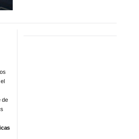
los
el
e de
Es
icas