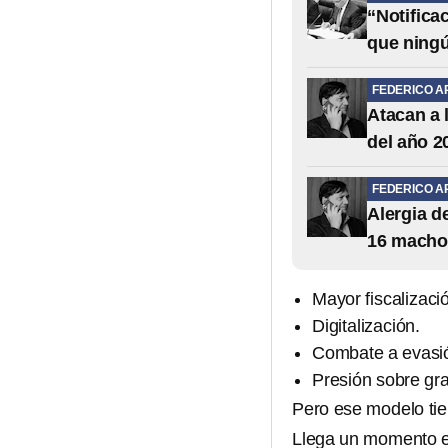
“Notifica
que ning
FEDERICO A
Atacan a 
del año 2
FEDERICO A
Alergia 
16 macho
Mayor fiscalizaci
Digitalización.
Combate a evasi
Presión sobre gr
Pero ese modelo tie
Llega un momento e