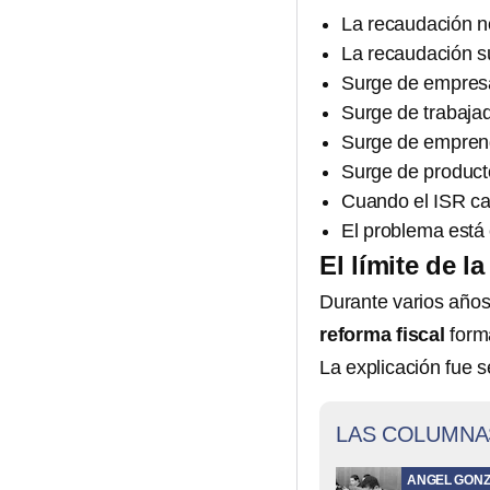
La recaudación no
La recaudación s
Surge de empresa
Surge de trabaja
Surge de empren
Surge de produc
Cuando el ISR ca
El problema está
El límite de la
Durante varios años
reforma fiscal
form
La explicación fue se
LAS COLUMNA
ANGEL GONZ