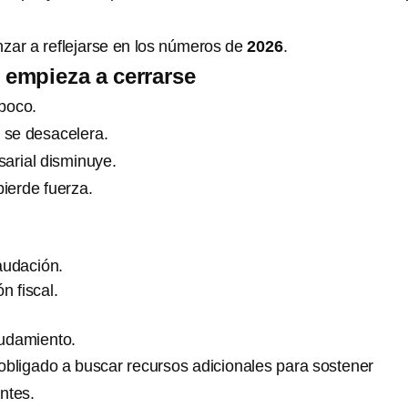
zar a reflejarse en los números de
2026
.
e empieza a cerrarse
poco.
a se desacelera.
arial disminuye.
pierde fuerza.
audación.
n fiscal.
udamiento.
 obligado a buscar recursos adicionales para sostener
ntes.