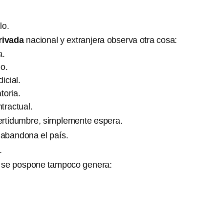
lo.
rivada
nacional y extranjera observa otra cosa:
a.
ho.
icial.
atoria.
tractual.
ertidumbre, simplemente espera.
abandona el país.
.
e se pospone tampoco genera: