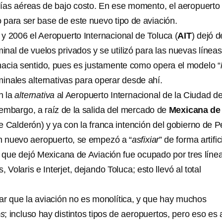
ías aéreas de bajo costo. En ese momento, el aeropuerto
o para ser base de este nuevo tipo de aviación.
y 2006 el Aeropuerto Internacional de Toluca (
AIT
) dejó d
nal de vuelos privados y se utilizó para las nuevas línea
 hacia sentido, pues es justamente como opera el modelo “
minales alternativas para operar desde ahí.
n la
alternativa
al Aeropuerto Internacional de la Ciudad d
n embargo, a raíz de la salida del mercado de
Mexicana de
e Calderón) y ya con la franca intención del gobierno de 
un nuevo aeropuerto, se empezó a “
asfixiar
” de forma artific
 que dejó Mexicana de Aviación fue ocupado por tres líne
Volaris e Interjet, dejando Toluca; esto llevó al total
.
ar que la aviación no es monolítica, y que hay muchos
os
; incluso hay distintos tipos de aeropuertos, pero eso es 