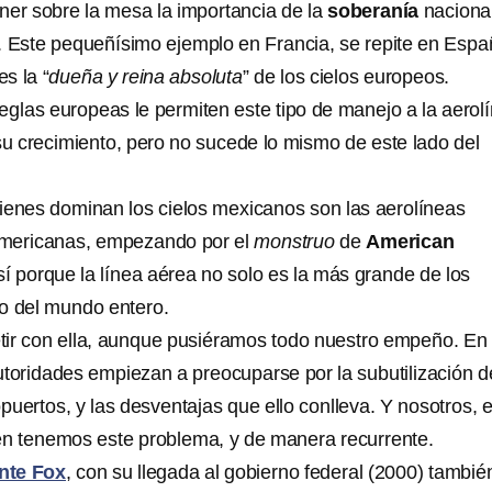
ner sobre la mesa la importancia de la
soberanía
naciona
. Este pequeñísimo ejemplo en Francia, se repite en Espa
es la “
dueña y reina absoluta
” de los cielos europeos.
 reglas europeas le permiten este tipo de manejo a la aerol
su crecimiento, pero no sucede lo mismo de este lado del
ienes dominan los cielos mexicanos son las aerolíneas
eamericanas, empezando por el
monstruo
de
American
así porque la línea aérea no solo es la más grande de los
o del mundo entero.
ir con ella, aunque pusiéramos todo nuestro empeño. En 
utoridades empiezan a preocuparse por la subutilización d
uertos, y las desventajas que ello conlleva. Y nosotros, 
én tenemos este problema, y de manera recurrente.
nte Fox
, con su llegada al gobierno federal (2000) tambié