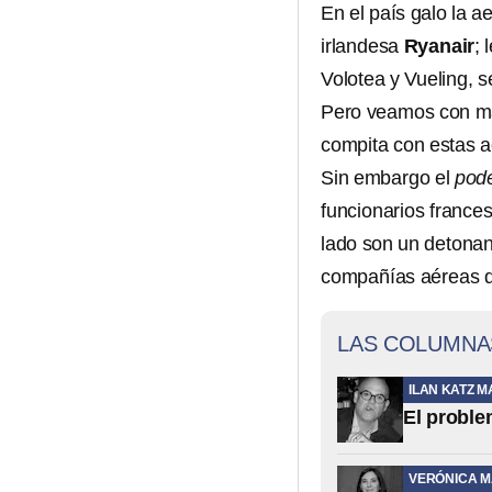
En el país galo la 
irlandesa
Ryanair
; 
Volotea y Vueling, 
Pero veamos con má
compita con estas a
Sin embargo el
pod
funcionarios franc
lado son un detonant
compañías aéreas d
LAS COLUMNA
ILAN KATZ M
El proble
VERÓNICA 