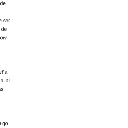
 de
e ser
s de
low
e
Peña
ial al
as
algo