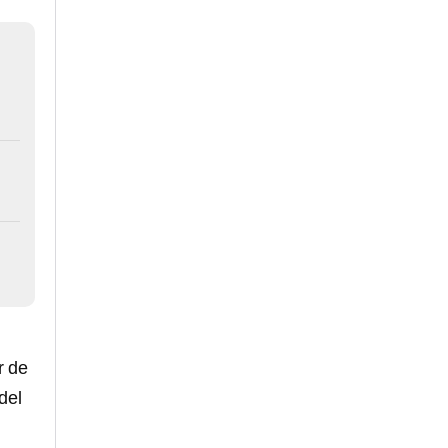
r de
del