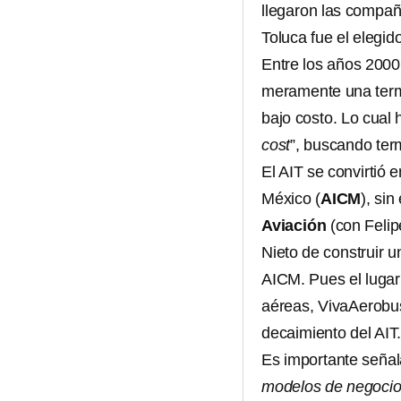
llegaron las compañ
Toluca fue el elegid
Entre los años 2000 
meramente una termi
bajo costo. Lo cual
cost
”, buscando ter
El AIT se convirtió e
México (
AICM
), si
Aviación
(con Felip
Nieto de construir 
AICM. Pues el lugar
aéreas, VivaAerobus, 
decaimiento del AIT
Es importante señal
modelos de negoci