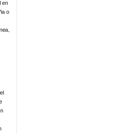
l en
ña o
ínea,
el
e
en
n