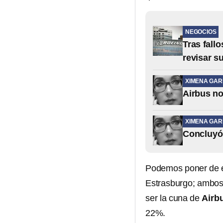
NEGOCIOS
Tras fall
revisar s
XIMENA GAR
Airbus no
XIMENA GAR
Concluyó 
Podemos poner de e
Estrasburgo; ambos
ser la cuna de
Airb
22%.