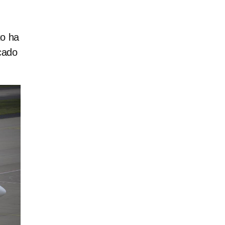
to ha
cado