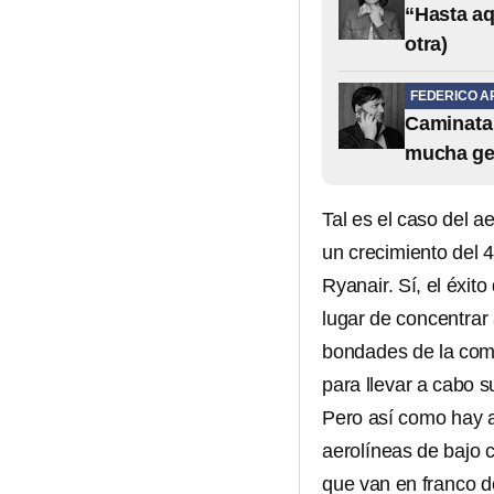
“Hasta aq
otra)
FEDERICO A
Caminata 
mucha ge
Tal es el caso del a
un crecimiento del 
Ryanair. Sí, el éxi
lugar de concentrar
bondades de la comu
para llevar a cabo 
Pero así como hay a
aerolíneas de bajo c
que van en franco d