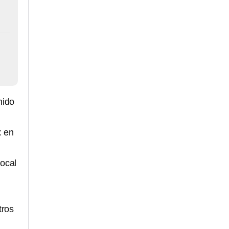
nido
: en
local
tros