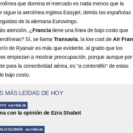
aerolínea que domina el mercado es nada menos que la
le sigue la aerolínea inglesa Easyjet, detrás las españolas
seguidas de la alemana Eurowings.
s atención, ¿
Francia
tiene una línea de bajo costo que
erolíneas? Sí, se llama
Transavia
, la low cost de
Air Fra
erío
de Ryanair es más que evidente, al grado que los
eses empiezan a mostrar
preocupación
, porque aunque por
e para la conectividad aérea, es “
a contentillo
” de estas
e bajo costo.
S MÁS LEÍDAS DE HOY
AYO
escribió de
ma con la opinión de Ezra Shabot
MALO GUZMÁN
escribió de