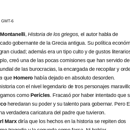
56 GMT-6
 Montanelli
,
Historia de los griegos
, el autor habla de
acado gobernante de la Grecia antigua. Su política econó
ran ciudad; además era un tipo culto y de gustos literario
mplo, creó una de las pocas comisiones que han servido de
mundial de las burocracias, la encargada de recopilar y ord
a
que
Homero
había dejado en absoluto desorden.
istoria con el nivel legendario de tros personajes maravil
 digamos como
Perícles
. Fracasó por haber intentado que 
rco
heredaran su poder y su talento para gobernar. Pero E
a verdadera caricatura del padre que tuvieron.
rl Marx
diría que los hechos en la historia se repiten dos