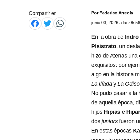
Por
Federico Arreola
Compartir en
junio 03, 2026 a las 05:
En la obra de
Indro
Pisístrato
, un dest
hizo de Atenas una g
exquisitos: por eje
algo en la historia 
La Ilíada
y
La Odise
No pudo pasar a la h
de aquella época,
hijos
Hipias
e
Hipa
dos
juniors
fueron un
En estas épocas
Ka