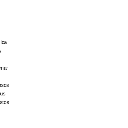
mica
s
enar
losos
sus
stos