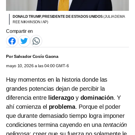
DONALD TRUMP, PRESIDENTE DE ESTADOS UNIDOS
(JULIA DEMA
REE NIKHINSON / AP)
Compartir en
Por
Salvador Cosío Gaona
mayo 10, 2026 a las 04:00 GMT-6
Hay momentos en la historia donde las
grandes potencias dejan de percibir la
diferencia entre
liderazgo
y
dominación
. Y
ahí comienza el
problema
. Porque el poder
que durante demasiado tiempo logra imponer
condiciones termina cayendo en una
tentación
peligrosa
: creer que su fuerza no solamente le