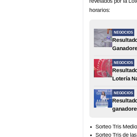
revelados por la Lo
horarios:
NEGOCIOS
Resultado
Ganadores
NEGOCIOS
Resultado
Lotería N
NEGOCIOS
Resultado
ganadore
Sorteo Tris Medio
Sorteo Tris de las