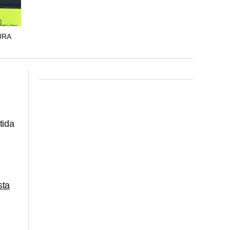
URA
tida
sta