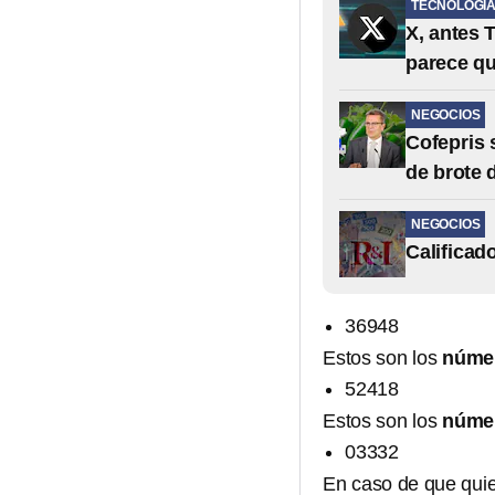
TECNOLOGÍ
X, antes 
parece q
NEGOCIOS
Cofepris 
de brote 
NEGOCIOS
Calificad
36948
Estos son los
númer
52418
Estos son los
núme
03332
En caso de que quie