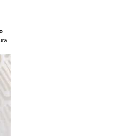
o
ura