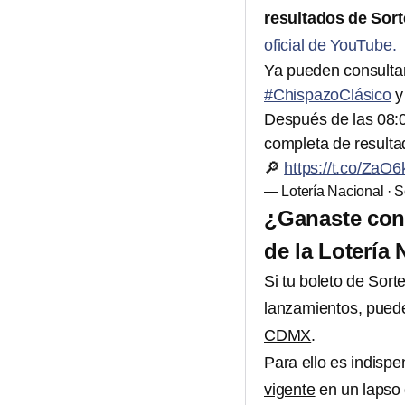
resultados de Sort
oficial de YouTube.
Ya pueden consultar
#ChispazoClásico
Después de las 08:0
completa de resulta
🔎
https://t.co/ZaO6
— Lotería Nacional · 
¿Ganaste con 
de la Lotería 
Si tu boleto de Sorte
lanzamientos, puedes
CDMX
.
Para ello es indispe
vigente
en un lapso