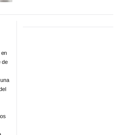
 en
e de
 una
del
sos
a