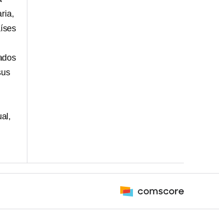
ria,
aíses
tados
sus
al,