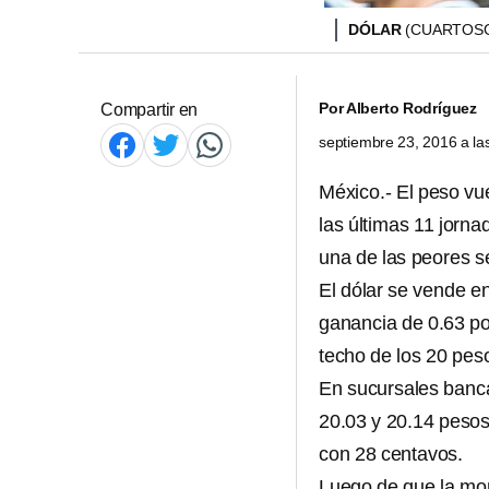
DÓLAR
(CUARTOS
Por
Alberto Rodríguez
Compartir en
septiembre 23, 2016 a l
México.- El peso vue
las últimas 11 jorna
una de las peores s
El dólar se vende e
ganancia de 0.63 por
techo de los 20 pes
En sucursales bancar
20.03 y 20.14 pesos
con 28 centavos.
Luego de que la mo