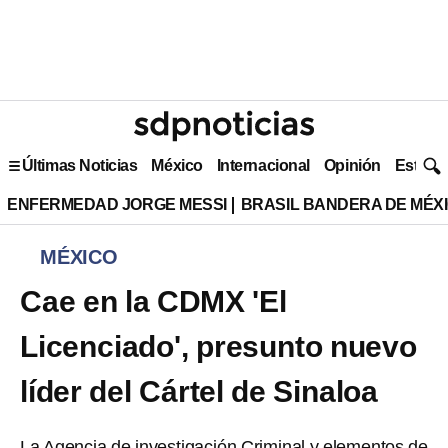
Últimas Noticias
México
Internacional
Opinión
Estilo 
ENFERMEDAD JORGE MESSI
BRASIL BANDERA DE MÉX
MÉXICO
Cae en la CDMX 'El
Licenciado', presunto nuevo
líder del Cártel de Sinaloa
La Agencia de investigación Criminal y elementos de