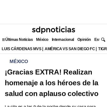
Últimas Noticias
México
Internacional
Opinión
Estilo 
LUIS CÁRDENAS MVS
AMÉRICA VS SAN DIEGO FC
TIG
MÉXICO
¡Gracias EXTRA! Realizan
homenaje a los héroes de la
salud con aplauso colectivo
La cita es a las 9 de la noche desde su casa para