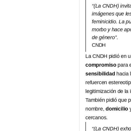
“(La CNDH) invita
imágenes que les
feminicidio. La p
morbo y hace apol
de género”.
CNDH
La CNDH pidió en u
compromiso
para e
sensibilidad
hacia 
refuercen estereotip
legitimización de la 
También pidió que pr
nombre,
domicilio
cercanos.
“(La CNDH) exhor