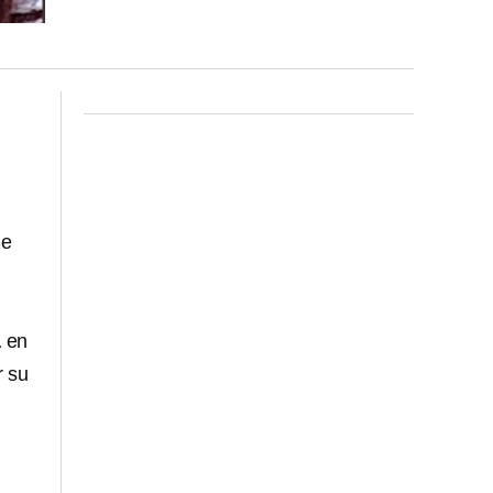
 e
a
en
r su
l