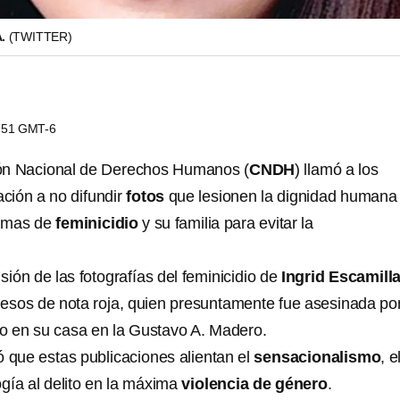
A.
(TWITTER)
8:51 GMT-6
ón Nacional de Derechos Humanos (
CNDH
) llamó a los
ción a no difundir
fotos
que lesionen la dignidad humana
timas de
feminicidio
y su familia para evitar la
usión de las fotografías del feminicidio de
Ingrid Escamill
resos de nota roja, quien presuntamente fue asesinada po
ero en su casa en la Gustavo A. Madero.
ó que estas publicaciones alientan el
sensacionalismo
, e
gía al delito en la máxima
violencia de género
.