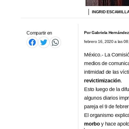
INGRID ESCAMILL
Por
Gabriela Hernández
Compartir en
febrero 16, 2020 a las 0
México.- La Comisi
medios de comunica
intimidad de las víc
revictimización
.
Esto luego de la dif
algunos diarios imp
pareja el 9 de febr
El organismo explic
morbo
y hace apolo