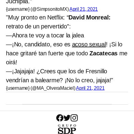
Juchipila."
{username} (@SimpsonitoMX)
April 21, 2021
"Muy pronto en Netflix: “
David Monreal:
retrato de un pervertido”:
—Ahora te voy a tocar la jalea
—¡No, candidato, eso es
acoso sexual
! ¡Si lo
hace gritaré tan fuerte que todo
Zacatecas
me
oirá!
—¡Jajajaja! ¿Crees que los de Fresnillo
vendrían a balearme? ¡No lo creo, jajaja!"
{username} (@MA_OlveraMaciel)
April 21, 2021