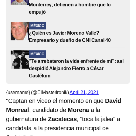
Monterrey; detienen a hombre que lo
empujó
MÉXICO
¿Quién es Javier Moreno Valle?
Empresario y dueño de CNI Canal 40
MÉXICO
“Te arrebataron la vida enfrente de mí”: así
despidió Alejandro Fierro a César
Gastélum
{username} (@ElMasterIronik)
April 21, 2021
"Captan en video el momento en que
David
Monreal
, candidato de
Morena
a la
gubernatura de
Zacatecas
, "toca la jalea" a
candidata a la presidencia municipal de