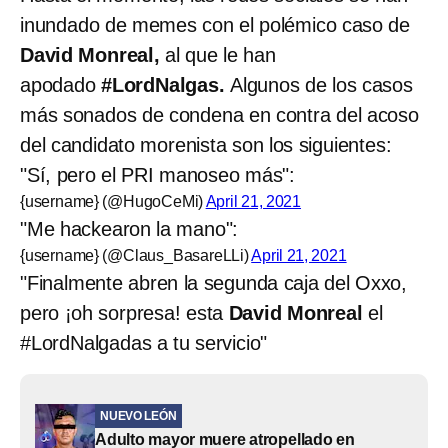
inundado de memes con el polémico caso de
David Monreal,
al que le han
apodado
#LordNalgas.
Algunos de los casos
más sonados de condena en contra del acoso
del candidato morenista son los siguientes:
"Sí, pero el PRI manoseo más":
{username} (@HugoCeMi)
April 21, 2021
"Me hackearon la mano":
{username} (@Claus_BasareLLi)
April 21, 2021
"Finalmente abren la segunda caja del Oxxo,
pero ¡oh sorpresa! esta
David Monreal
el
#LordNalgadas a tu servicio"
NUEVO LEÓN
Adulto mayor muere atropellado en