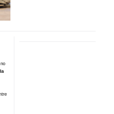
 no
n
la
ntre