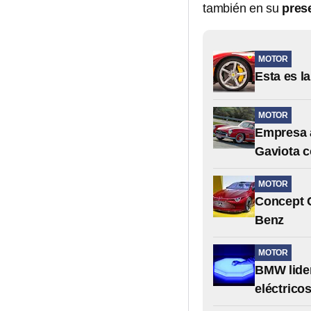
también en su
pres
MOTOR
Esta es l
MOTOR
Empresa 
Gaviota c
MOTOR
Concept C
Benz
MOTOR
BMW lider
eléctrico