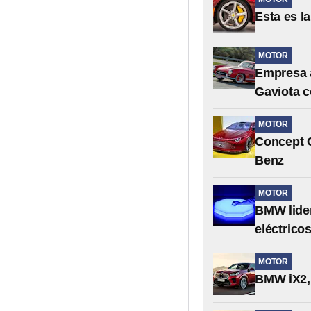
Esta es l
MOTOR
Empresa 
Gaviota c
MOTOR
Concept C
Benz
MOTOR
BMW lider
eléctrico
MOTOR
BMW iX2, 