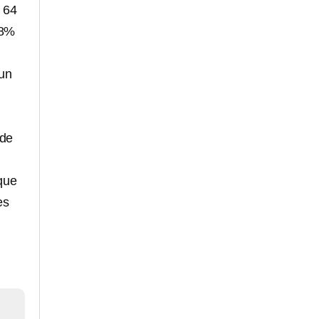
e 64
 8%
 un
 de
que
es