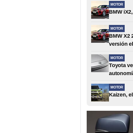
MOTOR
BMW iX2, 
MOTOR
BMW X2 20
versión e
MOTOR
Toyota ve
autonomí
MOTOR
Kaizen, e