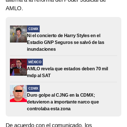
AMLO.
CDMX
Ni el concierto de Harry Styles en el
Estadio GNP Seguros se salvó de las
inundaciones
MÉXICO
AMLO revela que estados deben 70 mil
mdp al SAT
CDMX
Duro golpe al CJNG en la CDMX;
detuvieron a importante narco que
controlaba esta zona
De acuerdo con el comunicado, los