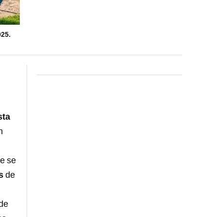
25.
sta
n
ue se
s
de
 de