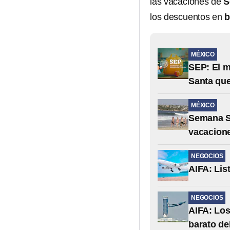
las vacaciones de
S
los descuentos en
b
MÉXICO
SEP: El 
Santa que
MÉXICO
Semana Sa
vacacion
NEGOCIOS
AIFA: Lis
NEGOCIOS
AIFA: Los
barato de