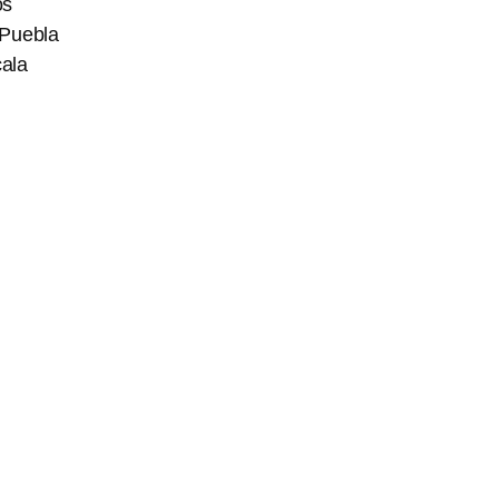
os
 Puebla
cala