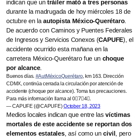
indican que un
tráiler mató a tres personas
durante la madrugada de hoy miércoles 18 de
octubre en la
autopista México-Querétaro
.
De acuerdo con Caminos y Puentes Federales
de Ingresos y Servicios Conexos (
CAPUFE
), el
accidente ocurrido esta mañana en la
carretera México-Querétaro fue un
choque
por alcance
.
Buenos días.
#AutMéxicoQuerétaro
, km 163. Dirección
CDMX, continúa cerrada la circulación por atención de
accidente (choque por alcance). Toma tus precauciones.
Para más información llama al 0⃣7⃣4⃣.
— CAPUFE (@CAPUFE)
October 18, 2023
Medios locales indican que entre las
víctimas
mortales de este accidente se reportan dos
elementos estatales
, así como un
civil
, pero