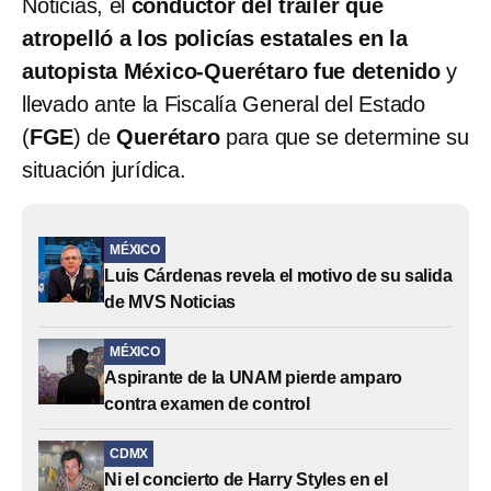
Noticias, el
conductor del tráiler que
atropelló a los policías estatales en la
autopista México-Querétaro fue detenido
y
llevado ante la Fiscalía General del Estado
(
FGE
) de
Querétaro
para que se determine su
situación jurídica.
MÉXICO
Luis Cárdenas revela el motivo de su salida
de MVS Noticias
MÉXICO
Aspirante de la UNAM pierde amparo
contra examen de control
CDMX
Ni el concierto de Harry Styles en el