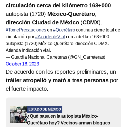
circulación
cerca del kilómetro 163+000
autopista (1720)
México-Querétaro
,
dirección Ciudad de México
(
CDMX
).
#TomePrecauciones
en
#Querétaro
continúa cierre total de
circulación por
#AccidenteVial
cerca del km 163+000
autopista (1720) México-Querétaro, dirección CDMX.
Atienda indicación vial.
— Guardia Nacional Carreteras (@GN_Carreteras)
October 18, 2023
De acuerdo con los reportes preliminares, un
tráiler atropelló y mató a tres personas
por
el fuerte impacto.
ESTADO DE MÉXICO
¿Qué pasa en la autopista México-
Querétaro hoy? Vecinos arman bloqueo