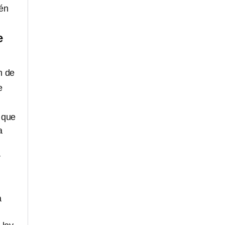
hén
e
n de
e
n que
a
r
a