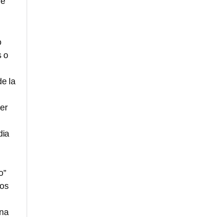
ue
o
s o
de la
er
dia
o”
los
una