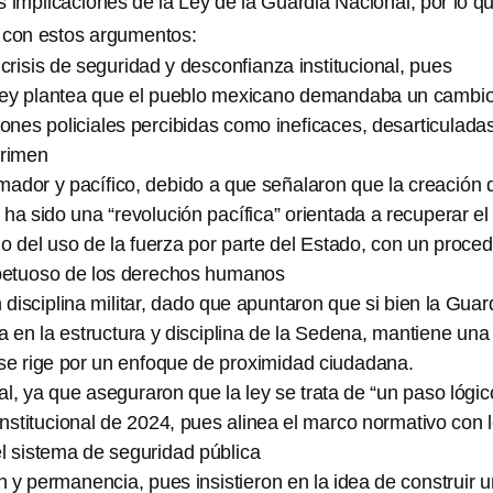
 implicaciones de la Ley de la Guardia Nacional, por lo q
con estos argumentos:
risis de seguridad y desconfianza institucional, pues
 ley plantea que el pueblo mexicano demandaba un cambi
iones policiales percibidas como ineficaces, desarticulada
 crimen
mador y pacífico, debido a que señalaron que la creación 
ha sido una “revolución pacífica” orientada a recuperar el
o del uso de la fuerza por parte del Estado, con un proced
spetuoso de los derechos humanos
 disciplina militar, dado que apuntaron que si bien la Guar
 en la estructura y disciplina de la Sedena, mantiene una
y se rige por un enfoque de proximidad ciudadana.
l, ya que aseguraron que la ley se trata de “un paso lógic
onstitucional de 2024, pues alinea el marco normativo con 
l sistema de seguridad pública
n y permanencia, pues insistieron en la idea de construir 