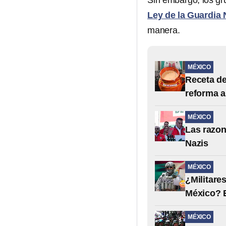
Sin embargo, los gru
Ley de la Guardia 
manera.
MÉXICO
Receta de
reforma a
MÉXICO
Las razon
Nazis
MÉXICO
¿Militare
México? E
MÉXICO