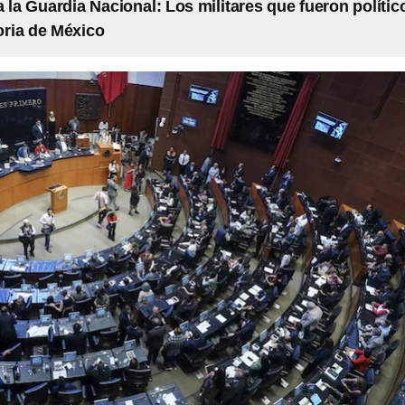
 la Guardia Nacional: Los militares que fueron polític
toria de México