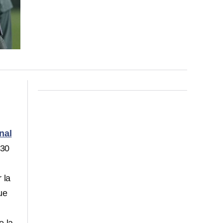
nal
 30
 la
fue