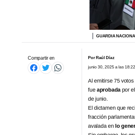
GUARDIA NACION
Por
Raúl Díaz
Compartir en
junio 30, 2025 a las 18:
Al emitirse 75 votos
fue
aprobada
por el
de junio.
El dictamen que rec
fracción parlamenta
avalada en
lo gener