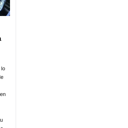
a
 lo
de
 en
su