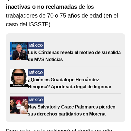
inactivas o no reclamadas
de los
trabajadores de 70 o 75 años de edad (en el
caso del ISSSTE).
MÉXICO
Luis Cárdenas revela el motivo de su salida
de MVS Noticias
MÉXICO
¿Quién es Guadalupe Hernández
Hinojosa? Apoderada legal de Ingemar
MÉXICO
Nay Salvatori y Grace Palomares pierden
sus derechos partidarios en Morena
Para esto,
se le notificará al dueño un año