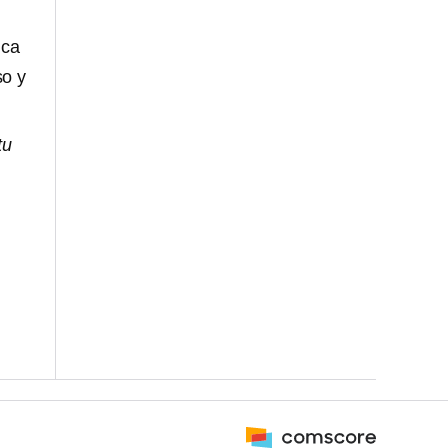
ica
so y
tu