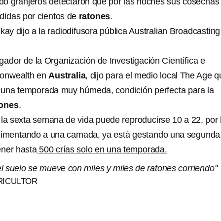
do granjeros detectaron que por las noches sus cosechas
didas por cientos de
ratones
.
kay dijo a la radiodifusora pública Australian Broadcasting
gador de la Organización de Investigación Científica e
monwealth en
Australia
, dijo para el medio local The Age 
ó una
temporada muy húmeda
, condición perfecta para la
tones
.
e la sexta semana de vida puede reproducirse 10 a 22, por 
alimentando a una camada, ya está gestando una segunda
ener hasta
500 crías solo en una temporada.
 el suelo se mueve con miles y miles de ratones corriendo"
RICULTOR