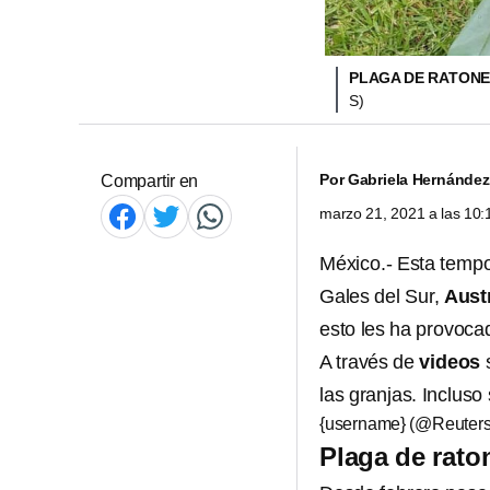
PLAGA DE RATONE
S)
Por
Gabriela Hernández
Compartir en
marzo 21, 2021 a las 10
México.- Esta tempo
Gales del Sur,
Austr
esto les ha provoc
A través de
videos
las granjas. Incluso
{username} (@Reuter
Plaga de rato