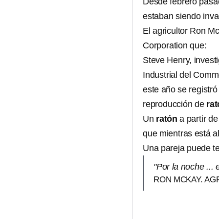
Desde febrero pasa
estaban siendo inva
El agricultor Ron Mc
Corporation que:
Steve Henry, investi
Industrial del Com
este año se registr
reproducción de
ra
Un
ratón
a partir d
que mientras está 
Una pareja puede t
"Por la noche ...
RON MCKAY. AG