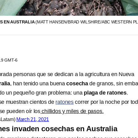
S EN AUSTRALIA
(MATT HANSEN/BRAD WILSHIRE/ABC WESTERN PL
:19 GMT-6
rada personas que se dedican a la agricultura en Nueva
alia
, han tenido una buena
cosecha
de granos, sin emba
ado un pequeño gran problema: una
plaga de ratones
.
se muestran cientos de
ra
tones
correr por la noche por to
 se pueden oír los
chillidos y miles de pasos.
sLatam)
March 21, 2021
nes invaden cosechas en Australia