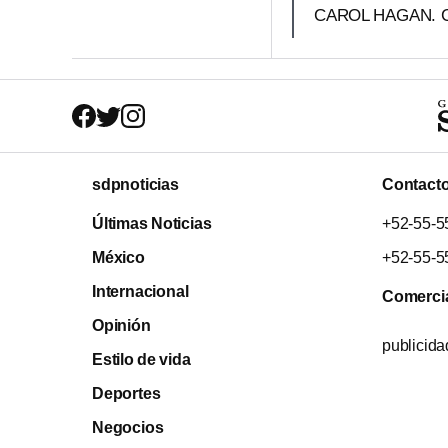
CAROL HAGAN. 
sdpnoticias
Contact
Últimas Noticias
+52-55-5
México
+52-55-5
Internacional
Comerci
Opinión
publicid
Estilo de vida
Deportes
Negocios