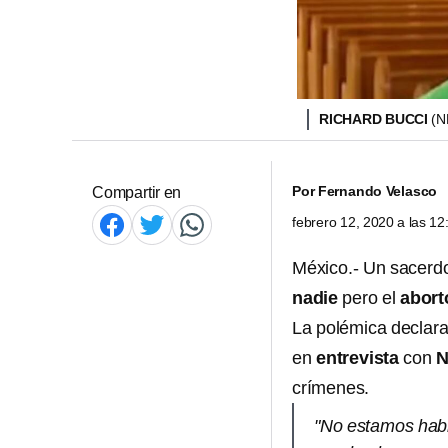
RICHARD BUCCI
(N
Por
Fernando Velasco
Compartir en
febrero 12, 2020 a las 1
México.- Un sacerd
nadie
pero el
abor
La polémica declarac
en
entrevista
con
N
crímenes.
"No estamos habl