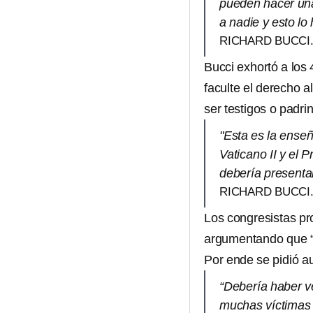
pueden hacer una
a nadie y esto l
RICHARD BUCCI
Bucci exhortó a los 
faculte el derecho a
ser testigos o padr
"Esta es la enseñ
Vaticano II y el 
debería presenta
RICHARD BUCCI
Los congresistas pr
argumentando que “n
Por ende se pidió aut
“Debería haber ve
muchas víctimas 