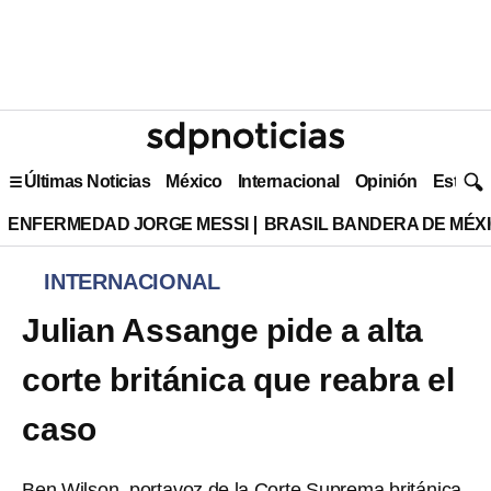
Últimas Noticias
México
Internacional
Opinión
Estilo 
ENFERMEDAD JORGE MESSI
BRASIL BANDERA DE MÉX
INTERNACIONAL
Julian Assange pide a alta
corte británica que reabra el
caso
Ben Wilson, portavoz de la Corte Suprema británica,