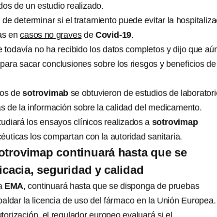
dos de un estudio realizado.
n de determinar si el tratamiento puede evitar la hospitaliz
as en
casos no graves
de
Covid-19
.
e todavía no ha recibido los datos completos y dijo que aú
para sacar conclusiones sobre los riesgos y beneficios de
tos de
sotrovimab
se obtuvieron de estudios de laboratori
 de la información sobre la calidad del medicamento.
udiará los ensayos clínicos realizados a
sotrovimap
éuticas los compartan con la autoridad sanitaria.
otrovimap continuará hasta que se
cacia, seguridad y calidad
la
EMA
, continuará hasta que se disponga de pruebas
paldar la licencia de uso del fármaco en la Unión Europea.
torización, el regulador europeo evaluará si el