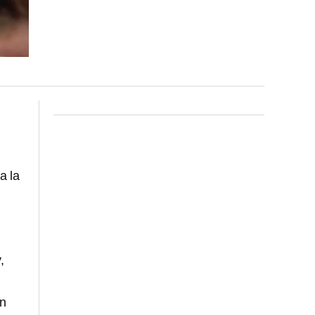
a la
,
en