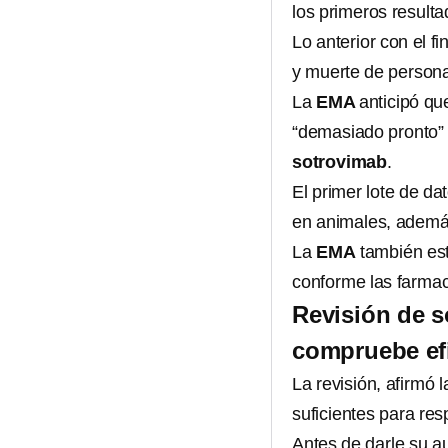
los primeros resulta
Lo anterior con el fi
y muerte de person
La
EMA
anticipó qu
“demasiado pronto” 
sotrovimab
.
El primer lote de da
en animales, además
La
EMA
también est
conforme las farmac
Revisión de s
compruebe efi
La revisión, afirmó 
suficientes para res
Antes de darle su au