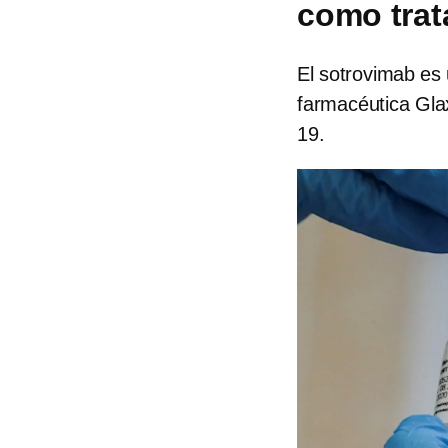
como trat
El sotrovimab es 
farmacéutica Glax
19.