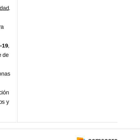
idad
.
ra
-19
,
e de
sonas
ción
os y