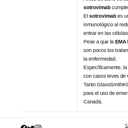
sotrovimab
cumple
El
sotrovimab
es un
inmunológico al redu
entrar en las célula
Pese a que la
EMA
son pocos los trata
la enfermedad.
Específicamente, l
con casos leves de
Tanto GlaxoSmithKli
para el uso de eme
Canadá.