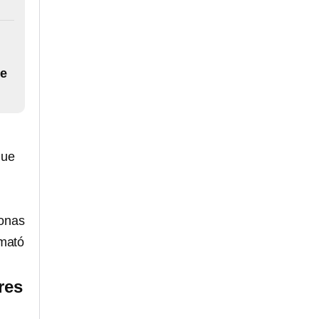
de
que
zonas
 mató
res