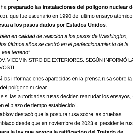
 ha
preparado
las
instalaciones del polígono nuclear d
ico), que fue escenario en 1990 del último ensayo atómico
esta a los pasos dados por Estados Unidos
.
mbién en calidad de reacción a los pasos de Washington,
 los últimos años se centró en el perfeccionamiento de la
n ese terreno”
OV, VICEMINISTRO DE EXTERIORES, SEGÚN INFORMÓ L
VOSTI
í las informaciones aparecidas en la prensa rusa sobre la
del polígono nuclear.
ue si las autoridades rusas deciden reanudar los ensayos,
n el plazo de tiempo establecido”.
abkov destacó que la postura rusa sobre las pruebas
mbiado desde que en noviembre de 2023 el presidente rus
mara la ley que revoca la ratificación del Tratado de