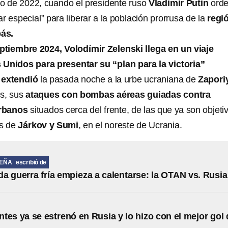
o de 2022, cuando el presidente ruso
Vladimir Putin
ord
ar especial” para liberar a la población prorrusa de la
regi
ás.
ptiembre 2024, Volodímir Zelenski llega en un viaje
 Unidos para presentar su “plan para la victoria”
 extendió
la pasada noche a la urbe ucraniana de
Zapori
ís, sus
ataques con bombas aéreas guiadas contra
urbanos
situados cerca del frente, de las que ya son objeti
es de
Járkov y Sumi
, en el noreste de Ucrania.
PEÑA
escribió de
a guerra fría empieza a calentarse: la OTAN vs. Rusia
tes ya se estrenó en Rusia y lo hizo con el mejor gol 