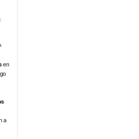
s
A
s
en
rgo
os
n a