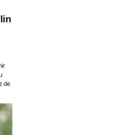
lin
ir
u
az de