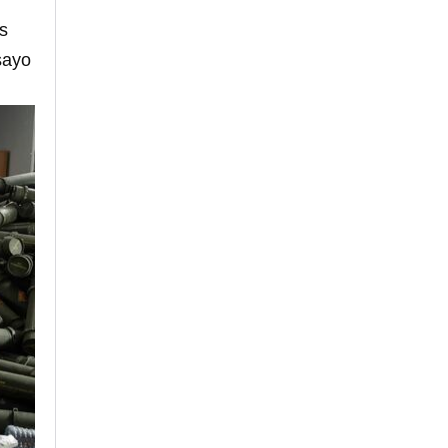
s
sayo