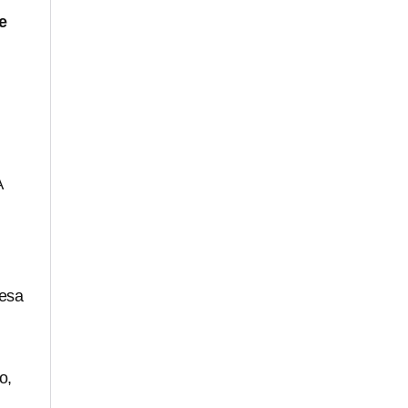
e
A
 esa
o,