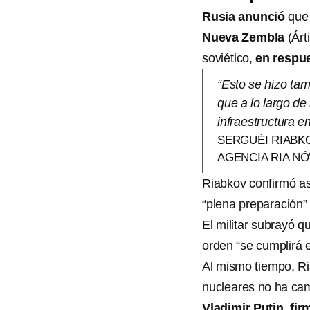
Rusia anunció
que
Nueva Zembla
(Árt
soviético,
en respu
“Esto se hizo ta
que a lo largo de
infraestructura e
SERGUÉI RIABK
AGENCIA RIA NÓ
Riabkov confirmó as
“plena preparación” 
El militar subrayó q
orden “se cumplirá e
Al mismo tiempo, Ri
nucleares no ha ca
Vladimir Putin
,
fir