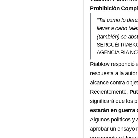
Prohibición Compl
“Tal como lo det
llevar a cabo tal
(también) se abst
SERGUÉI RIABK
AGENCIA RIA NÓ
Riabkov respondió a
respuesta a la autor
alcance contra objeti
Recientemente,
Put
significará que los 
estarán en guerra
Algunos políticos y 
aprobar un ensayo n