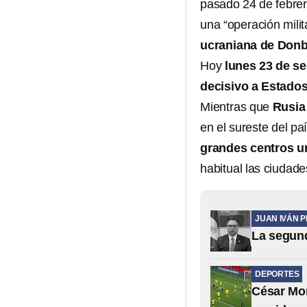
pasado 24 de febrer
una “operación milit
ucraniana de Donb
Hoy
lunes 23 de se
decisivo a Estados
Mientras que
Rusia
en el sureste del pa
grandes centros 
habitual las ciudad
JUAN IVÁN 
La segund
DEPORTES
César Mon