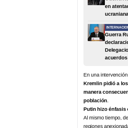
en atent
ucranian
INTERNACIO
Guerra Ru
declaraci
Delegacio
acuerdos
En una intervención t
Kremlin pidió a los
manera consecuent
población
.
Putin hizo énfasis 
Al mismo tiempo, de
regiones anexionada