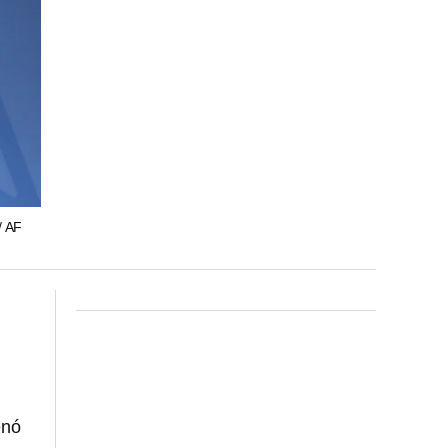
/ AF
enó