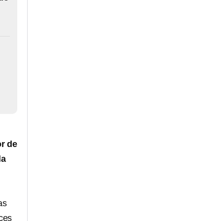
or de
la
as
ces