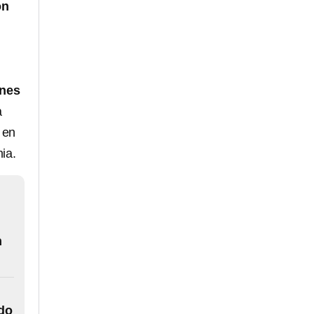
ón
ones
a
 en
ia.
n
ado