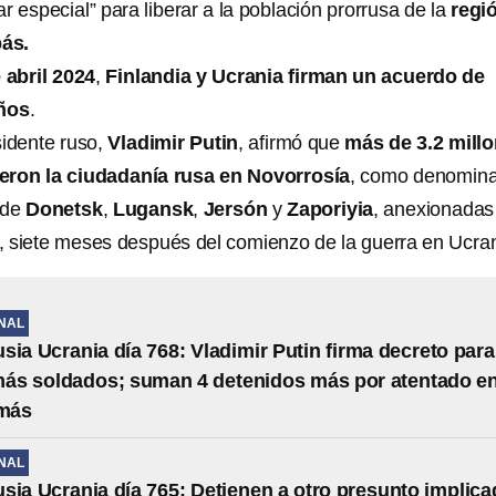
ar especial” para liberar a la población prorrusa de la
regi
ás.
 abril 2024
,
Finlandia y Ucrania firman un acuerdo de
años
.
sidente ruso,
Vladimir Putin
, afirmó que
más de 3.2 mill
eron la ciudadanía rusa en Novorrosía
, como denomin
 de
Donetsk
,
Lugansk
,
Jersón
y
Zaporiyia
, anexionadas
 siete meses después del comienzo de la guerra en Ucran
NAL
sia Ucrania día 768: Vladimir Putin firma decreto para
más soldados; suman 4 detenidos más por atentado e
más
NAL
sia Ucrania día 765: Detienen a otro presunto implic