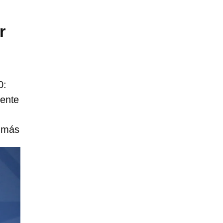
r
0:
dente
y más