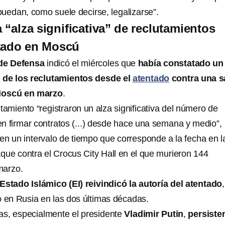
puedan, como suele decirse, legalizarse”.
 “alza significativa” de reclutamientos
ntado en Moscú
 de Defensa
indicó el miércoles que
había constatado un
a” de los reclutamientos desde el
atentado
contra una s
Moscú en marzo
.
tamiento “registraron un alza significativa del número de
n firmar contratos (...) desde hace una semana y medio”,
, en un intervalo de tiempo que corresponde a la fecha en l
aque contra el Crocus City Hall en el que murieron 144
marzo.
Estado Islámico (EI) reivindicó la autoría del atentado
,
o en Rusia en las dos últimas décadas.
as, especialmente el presidente
Vladimir Putin
,
persiste