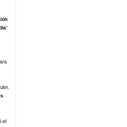
ción
dia
”
ara
utin.
es
 el