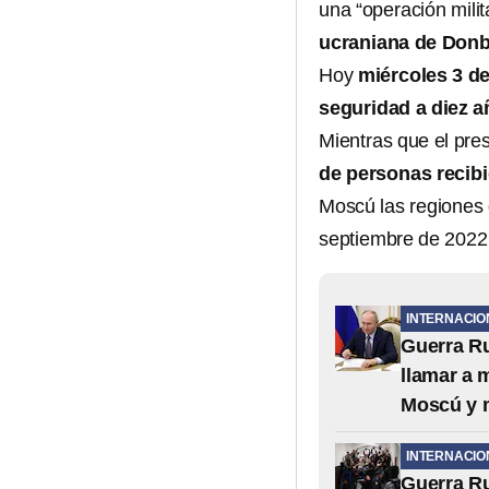
una “operación milit
ucraniana de Donb
Hoy
miércoles 3 de
seguridad a diez 
Mientras que el pre
de personas recibi
Moscú las regiones
septiembre de 2022,
INTERNACIO
Guerra Ru
llamar a 
Moscú y 
INTERNACIO
Guerra Ru