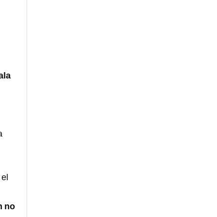
ala
a
 el
n no