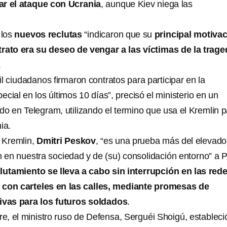
ar el ataque con Ucrania
, aunque Kiev niega las
 los
nuevos reclutas
“indicaron que su
principal motiva
trato era su deseo de vengar a las víctimas de la trage
.
il ciudadanos firmaron contratos para participar en la
ecial en los últimos 10 días”, precisó el ministerio en un
o en Telegram, utilizando el termino que usa el Kremlin p
ia.
l Kremlin,
Dmitri Peskov
, “es una prueba más del elevado
n en nuestra sociedad y de (su) consolidación entorno” a P
utamiento se lleva a cabo sin interrupción en las red
 con carteles en las calles, mediante promesas de
ivas para los futuros soldados
.
re, el ministro ruso de Defensa, Serguéi Shoigú, estableció