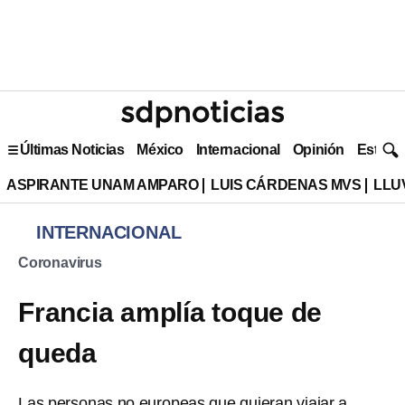
Últimas Noticias
México
Internacional
Opinión
Estilo 
ASPIRANTE UNAM AMPARO
LUIS CÁRDENAS MVS
LLU
INTERNACIONAL
Coronavirus
Francia amplía toque de
queda
Las personas no europeas que quieran viajar a