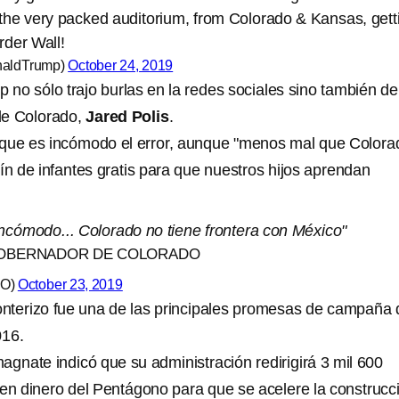
n the very packed auditorium, from Colorado & Kansas, gett
rder Wall!
naldTrump)
October 24, 2019
 no sólo trajo burlas en la redes sociales sino también de
de Colorado,
Jared Polis
.
 que es incómodo el error, aunque "menos mal que Colora
ín de infantes gratis para que nuestros hijos aprendan
incómodo... Colorado no tiene frontera con México"
GOBERNADOR DE COLORADO
CO)
October 23, 2019
ronterizo fue una de las principales promesas de campaña 
016.
agnate indicó que su administración redirigirá 3 mil 600
 en dinero del Pentágono para que se acelere la construcc