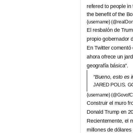
refered to people i
the benefit of the Bo
{username} (@realDo
El resbalón de Trump
propio gobernador 
En Twitter comentó
ahora ofrece un jard
geografía básica".
"Bueno, esto es 
JARED POLIS. 
{username} (@Govof
Construir el muro f
Donald Trump en 2
Recientemente, el m
millones de dólares