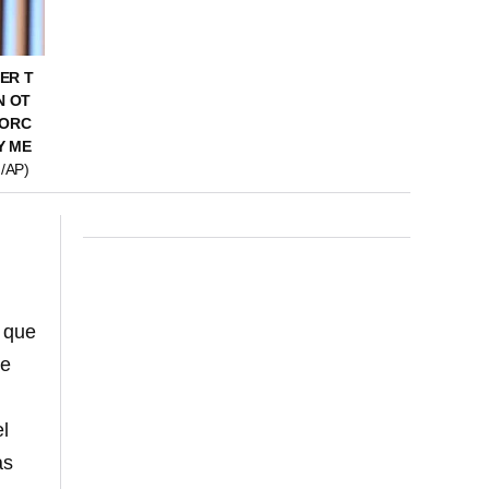
ER T
N OT
FORC
Y ME
/AP)
 que
de
l
as