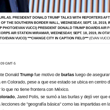
URLAS. PRESIDENT DONALD TRUMP TALKS WITH REPORTERS AFT
 OF THE SOUTHERN BORDER WALL, WEDNESDAY, SEPT. 18, 2019, I
(AP PHOTO/EVAN VUCCI) PRESIDENT DONALD TRUMP BOARDS AIR 
ORPS AIR STATION MIRAMAR, WEDNESDAY, SEPT. 18, 2019, IN OTA
OTO/EVAN VUCCI) ***CHANGE CITY IN CAPTION FIELD***
(EVAN VUCCI
1:09 GMT-5
nte Donald
Trump
fue motivo de
burlas
luego de asegurar
a en Colorado, pese a que ese estado se ubica en centro 
 lo que no tiene frontera con México.
olorado
, Jared Polis, se sumó a las burlas y dejó ver que e
 lecciones de "geografía básica" como las impartidas en l