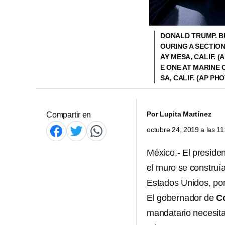
DONALD TRUMP. B
OURING A SECTION
AY MESA, CALIF. 
E ONE AT MARINE C
SA, CALIF. (AP PH
Por
Lupita Martínez
Compartir en
octubre 24, 2019 a las 1
México.- El preside
el muro se construí
Estados Unidos, por
El gobernador de
C
mandatario necesita