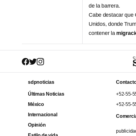
de la barrera.
Cabe destacar que C
Unidos, donde Trump
contener la
migrac
sdpnoticias
Contact
Últimas Noticias
+52-55-5
México
+52-55-5
Internacional
Comerci
Opinión
publicid
Estilo de vida