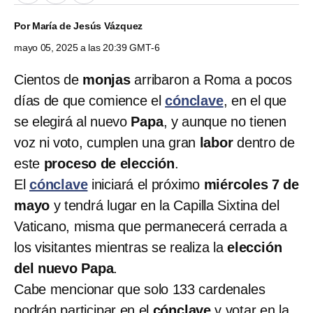
Por
María de Jesús Vázquez
mayo 05, 2025 a las 20:39 GMT-6
Cientos de
monjas
arribaron a Roma a pocos
días de que comience el
cónclave
, en el que
se elegirá al nuevo
Papa
, y aunque no tienen
voz ni voto, cumplen una gran
labor
dentro de
este
proceso de elección
.
El
cónclave
iniciará el próximo
miércoles 7 de
mayo
y tendrá lugar en la Capilla Sixtina del
Vaticano, misma que permanecerá cerrada a
los visitantes mientras se realiza la
elección
del nuevo Papa
.
Cabe mencionar que solo 133 cardenales
podrán participar en el
cónclave
y votar en la