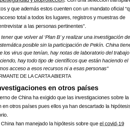
 bioseguridad y bioprotección
. Con una selección transpar
tos y que además estos cuenten con un mandato oficial “
r acceso total a todos los lugares, registros y muestras de
entrevistar a las personas pertinentes”.
tener que volver al ‘Plan B’ y realizar una investigación d
temática posible sin la participación de Pekín. China tien
 los virus que tenían, hay notas de laboratorio del trabajo
iendo, hay todo tipo de científicos que están haciendo el
emos acceso a esos recursos ni a esas personas"
IRMANTE DE LA CARTA ABIERTA
nvestigaciones en otros países
ierno de China ha exigido que las investigaciones sobre la
 en otros países pues ellos ya han descartado la hipótesi
rio.
China han manejado la hipótesis sobre que
el covid-19