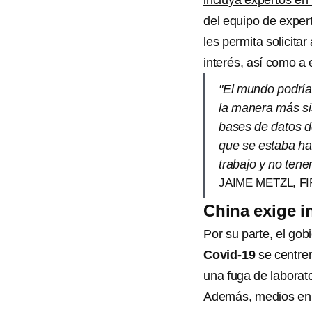
incluya expertos en
del equipo de exper
les permita solicita
interés, así como a 
"El mundo podría 
la manera más sis
bases de datos de
que se estaba hac
trabajo y no ten
JAIME METZL, F
China exige i
Por su parte, el gob
Covid-19
se centren
una fuga de laborato
Además, medios en 