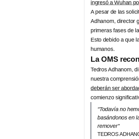
ingresó a Wuhan por
A pesar de las soli
Adhanom, director g
primeras fases de l
Esto debido a que l
humanos.
La OMS recon
Tedros Adhanom, dir
nuestra comprensió
deberán ser aborda
comienzo significativ
"Todavía no hemo
basándonos en la
remover"
TEDROS ADHAN