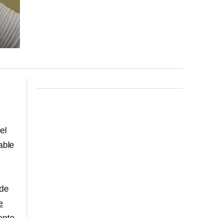
el
able
 de
e