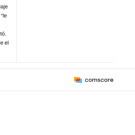
iaje
“le
tó.
e el