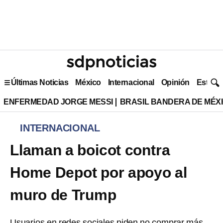
Últimas Noticias
México
Internacional
Opinión
Estilo 
ENFERMEDAD JORGE MESSI
BRASIL BANDERA DE MÉX
INTERNACIONAL
Llaman a boicot contra
Home Depot por apoyo al
muro de Trump
Usuarios en redes sociales piden no comprar más