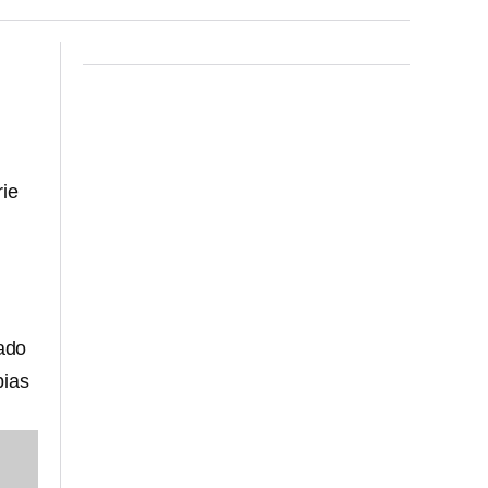
rie
ado
pias