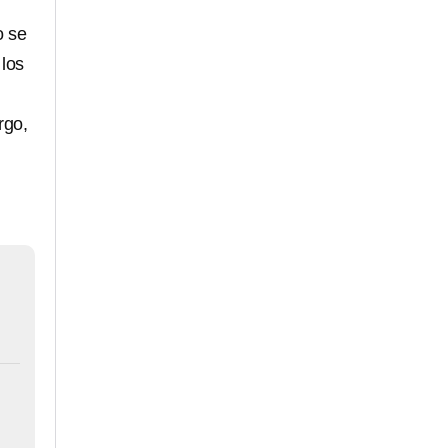
o se
 los
rgo,