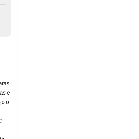
aras
nas e
jo o
ue