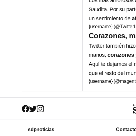
Los más amorosos de
Saudita. Por su par
un sentimiento de
a
{username} (@Twitter
Corazones, m
Twitter también hiz
manos,
corazones
Aquí te dejamos el 
que el resto del mu
{username} (@magen
sdpnoticias
Contact