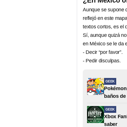
¿En México 
Aunque se supone q
reflejó en este mapa
textos cortos, es el 
Sí, aunque quizá no 
en México se le da 
- Decir “por favor”.
- Pedir disculpas.
GEEK
Pokémon 
baños de 
GEEK
Xbox FanF
saber