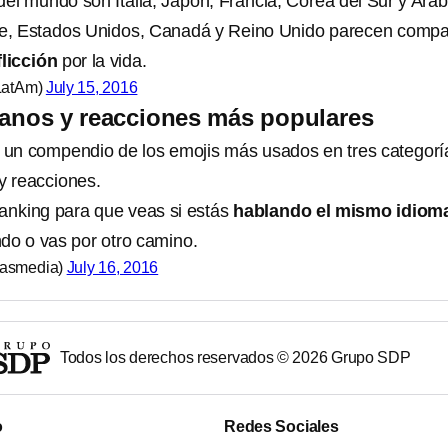
l mundo son Italia, Japón, Francia, Corea del Sur y Arab
te, Estados Unidos, Canadá y Reino Unido parecen compar
flicción
por la vida.
LatAm)
July 15, 2016
anos y reacciones más populares
o un compendio de los emojis más usados en tres categorí
y reacciones.
ranking para que veas si estás
hablando el mismo idiom
ndo o vas por otro camino.
tasmedia)
July 16, 2016
Todos los derechos reservados ©
2026
Grupo SDP
o
Redes Sociales