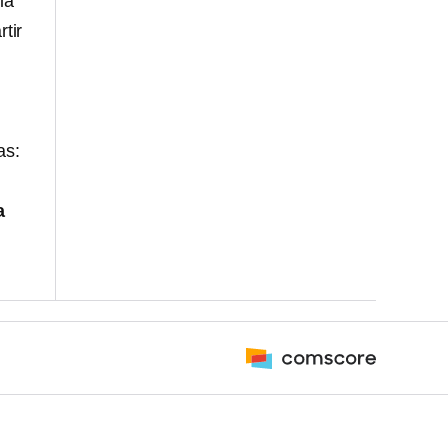
ia
tir
as:
a