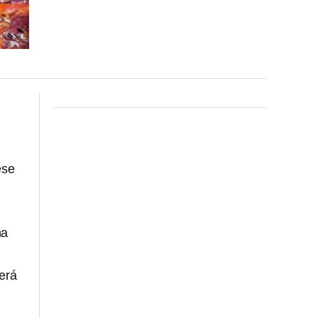
ese
na
erá