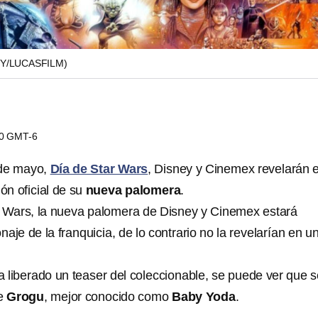
EY/LUCASFILM)
50 GMT-6
 de mayo,
Día de Star Wars
, Disney y Cinemex revelarán 
ión oficial de su
nueva palomera
.
ar Wars, la nueva palomera de Disney y Cinemex estará
aje de la franquicia, de lo contrario no la revelarían en u
a liberado un teaser del coleccionable, se puede ver que s
ue
Grogu
, mejor conocido como
Baby Yoda
.