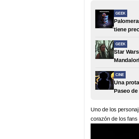
GEEK
Palomeras
tiene pre
GEEK
Star Wars
Mandalori
CINE
Una prota
Paseo de
Uno de los persona
corazón de los fans