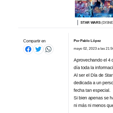
STAR WARS
(DISN
Por
Pablo López
Compartir en
mayo 02, 2023 a las 21:
Aprovechando el 4
día toda la informac
Al ser el Día de St
dedicada a un person
fecha tan especial.
Si bien apenas se h
ni más ni menos q