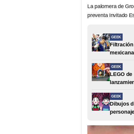
La palomera de Grog
preventa Invitado Es
GEEK
Filtración
mexicana
GEEK
LEGO de B
lanzamie
GEEK
Dibujos d
personaje