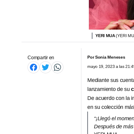
YERI MUA
(YERI M
Por
Sonia Meneses
Compartir en
mayo 19, 2023 a las 21:
Mediante sus cuenta
lanzamiento de su
c
De acuerdo con la i
en su colección más
“¡Llegó el momen
Después de más d