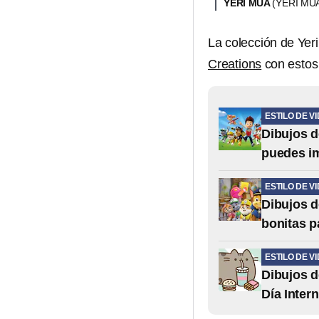
YERI MUA
(YERI MU
La colección de Yer
Creations
con estos 
ESTILO DE V
Dibujos d
puedes i
ESTILO DE V
Dibujos d
bonitas p
ESTILO DE V
Dibujos de
Día Inter