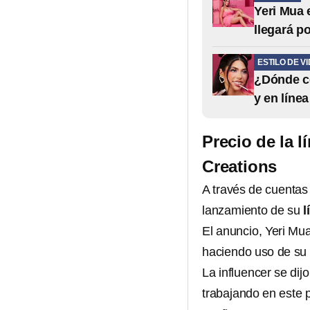
Yeri Mua 
llegará p
ESTILO DE V
¿Dónde co
y en líne
Precio de la l
Creations
A través de cuentas 
lanzamiento de su
l
El anuncio, Yeri Mua
haciendo uso de su 
La influencer se di
trabajando en este 