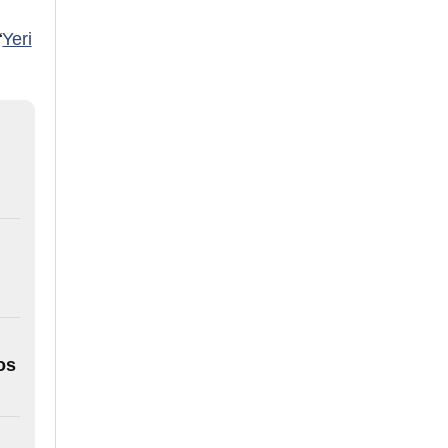
‘
Yeri
os