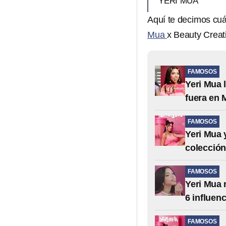
YERI MUA
Aquí te decimos cu
Mua
x Beauty Creati
FAMOSOS
Yeri Mua 
fuera en 
FAMOSOS
Yeri Mua 
colecció
FAMOSOS
Yeri Mua 
6 influen
FAMOSOS