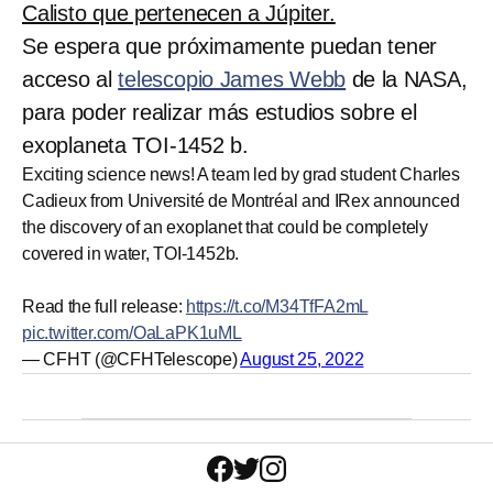
Calisto que pertenecen a Júpiter.
Se espera que próximamente puedan tener
acceso al
telescopio James Webb
de la NASA,
para poder realizar más estudios sobre el
exoplaneta TOI-1452 b.
Exciting science news! A team led by grad student Charles
Cadieux from Université de Montréal and IRex announced
the discovery of an exoplanet that could be completely
covered in water, TOI-1452b.
Read the full release:
https://t.co/M34TfFA2mL
pic.twitter.com/OaLaPK1uML
— CFHT (@CFHTelescope)
August 25, 2022