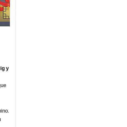
ig y
que
hino.
u