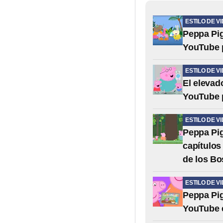
ESTILO DE V
Peppa Pig
YouTube p
ESTILO DE V
El elevad
YouTube p
ESTILO DE V
Peppa Pig
capítulos
de los B
ESTILO DE V
Peppa Pig
YouTube 