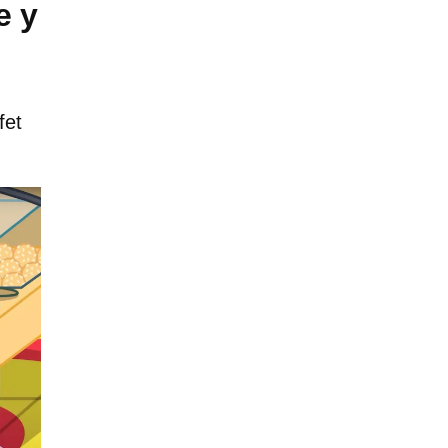
e y
fet