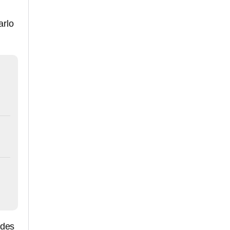
arlo
edes