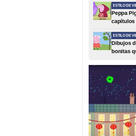
ESTILO DE V
Peppa Pig
capítulos
ESTILO DE V
Dibujos d
bonitas q