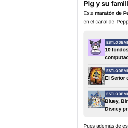
Pig y su famil
Este
maratón de Pep
en el canal de ‘Pep
ESTILO DE V
10 fondos
computad
ESTILO DE V
El Señor 
ESTILO DE V
Bluey, Bi
Disney p
Pues además de este