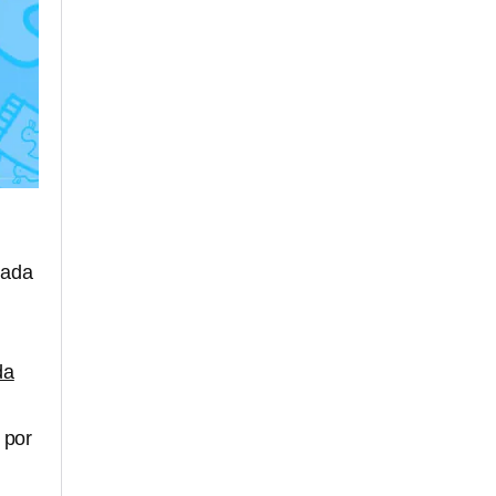
gada
da
 por