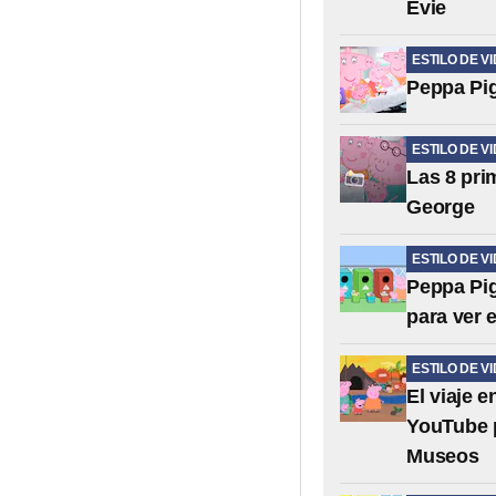
Evie
ESTILO DE V
Peppa Pig
ESTILO DE V
Las 8 pri
George
ESTILO DE V
Peppa Pig
para ver 
ESTILO DE V
El viaje 
YouTube p
Museos