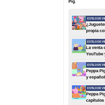
Pig
.
ESTILO DE V
¿Juguetes
propia co
ESTILO DE V
La venta 
YouTube y
ESTILO DE V
Peppa Pig
y español
ESTILO DE V
Peppa Pig
capítulos