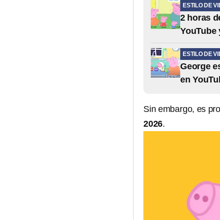
ESTILO DE V
2 horas d
YouTube y
ESTILO DE V
George es
en YouTub
Sin embargo, es pr
2026
.