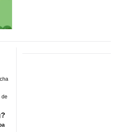
ucha
s de
g?
pa