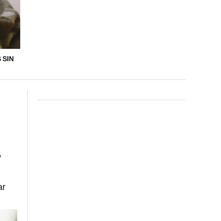
 SIN
y
ar