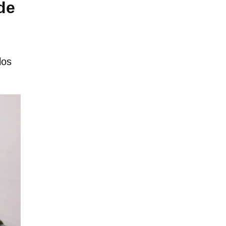
de
los