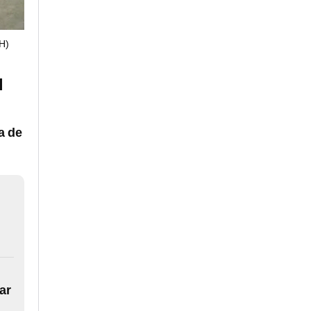
H)
l
a de
ar