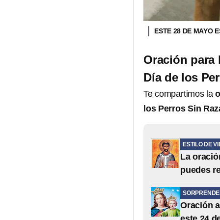
ESTE 28 DE MAYO E
Oración para l
Día de los Pe
Te compartimos la
o
los Perros Sin Raz
ESTILO DE V
La oració
puedes re
SORPRENDE
Oración a
este 24 d