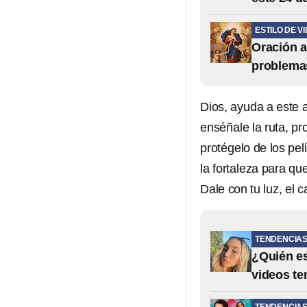
ESTILO DE V
Oración a
problemas
Dios, ayuda a este a
enséñale la ruta, pr
protégelo de los pel
la fortaleza para qu
Dale con tu luz, el 
TENDENCIA
¿Quién es
videos te