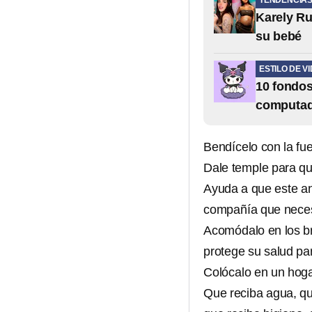
TENDENCIA
Karely Ru
su bebé
ESTILO DE V
10 fondos
computad
Bendícelo con la fu
Dale temple para qu
Ayuda a que este ani
compañía que necesi
Acomódalo en los br
protege su salud pa
Colócalo en un hogar
Que reciba agua, qu