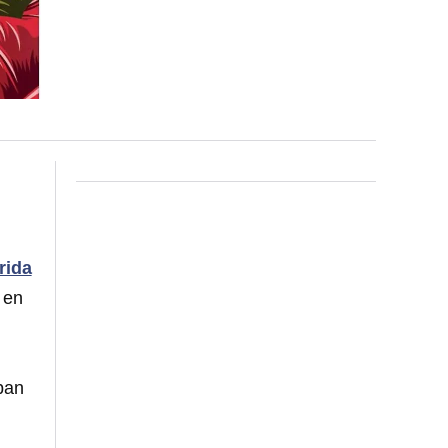
rida
 en
ban