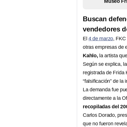
Museo Fri
Buscan defend
vendedores d
El
4 de marzo
, FKC
otras empresas de e
Kahlo,
la artista q
Según se explica, la
registrada de Frida 
“falsificación” de la 
La demanda fue pues
directamente a la O
recopiladas del 20
Carlos Dorado, pres
que no fueron revel