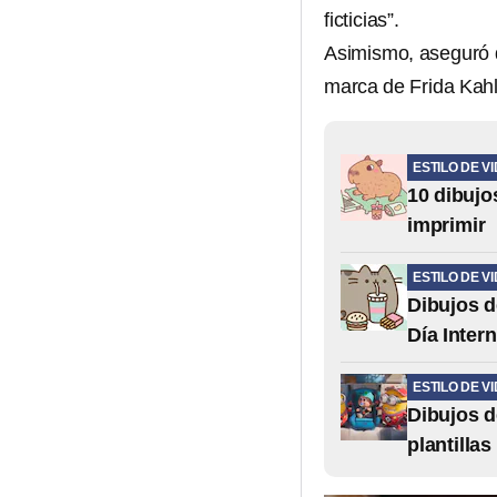
ficticias”.
Asimismo, aseguró q
marca de Frida Kah
ESTILO DE V
10 dibujo
imprimir
ESTILO DE V
Dibujos de
Día Inter
ESTILO DE V
Dibujos d
plantilla