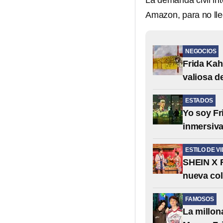
La demanda civil in
Amazon, para no lleg
NEGOCIOS
Frida Kah
valiosa d
ESTADOS
Yo soy Fr
inmersiva
ESTILO DE V
SHEIN X F
nueva col
FAMOSOS
La millon