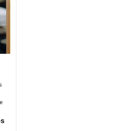
s
de
os