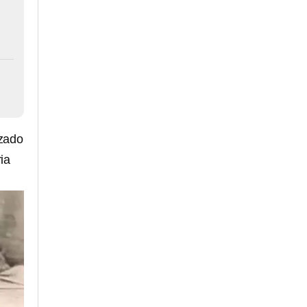
izado
ia