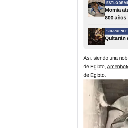
ESTILO DE V
Momia ata
800 años
SORPRENDE
Quitarán 
Así, siendo una nob
de Egipto,
Amenhote
de Egipto.