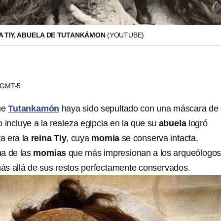
A TIY, ABUELA DE TUTANKÁMON
(YOUTUBE)
1 GMT-5
ue
Tutankamón
haya sido sepultado con una máscara de 
 incluye a la
realeza egipcia
en la que su
abuela
logró
ta era la
reina Tiy
, cuya
momia
se conserva intacta.
na de las
momias
que más impresionan a los arqueólogos
ás allá de sus restos perfectamente conservados.