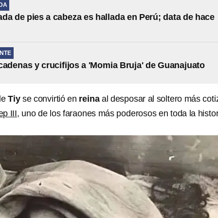
IDA
da de pies a cabeza es hallada en Perú; data de hace
NTE
cadenas y crucifijos a 'Momia Bruja' de Guanajuato
le
Tiy
se convirtió en
reina
al desposar al soltero más cot
p III
, uno de los faraones más poderosos en toda la histor