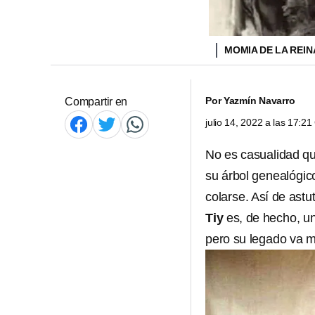
MOMIA DE LA REIN
Por
Yazmín Navarro
Compartir en
julio 14, 2022 a las 17:2
No es casualidad q
su árbol genealógico
colarse. Así de astu
Tiy
es, de hecho, u
pero su legado va m