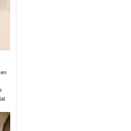
 en
e
tal