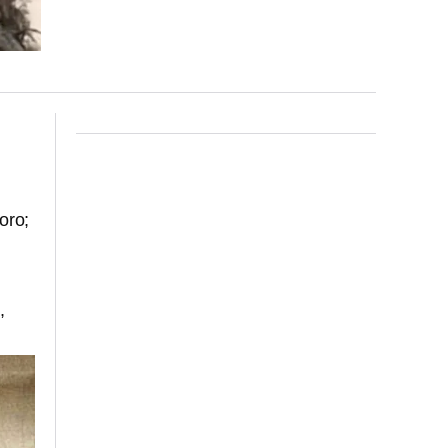
oro;
,