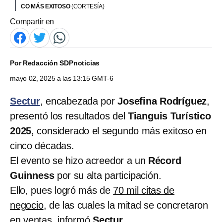
CO MÁS EXITOSO
(CORTESÍA)
Compartir en
Por
Redacción SDPnoticias
mayo 02, 2025 a las 13:15 GMT-6
Sectur
, encabezada por
Josefina Rodríguez
,
presentó los resultados del
Tianguis Turístico
2025
, considerado el segundo más exitoso en
cinco décadas.
El evento se hizo acreedor a un
Récord
Guinness
por su alta participación.
Ello, pues logró más de
70 mil citas de
negocio
, de las cuales la mitad se concretaron
en ventas, informó
Sectur
.