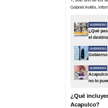
Y, sólo uno de los 
Gabriel Avilés, info
GUERRERO
¿Qué pas
el destino
GUERRERO
Gobierno 
GUERRERO
Acapulco
no lo pue
¿Qué incluyen
Acapulco?