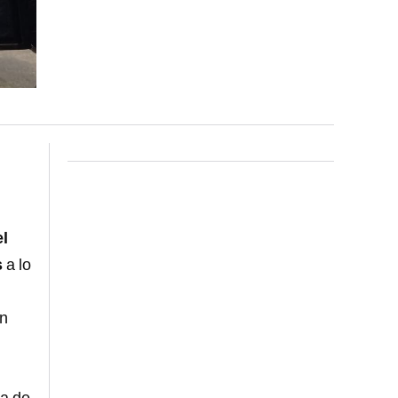
l
s
a lo
en
e