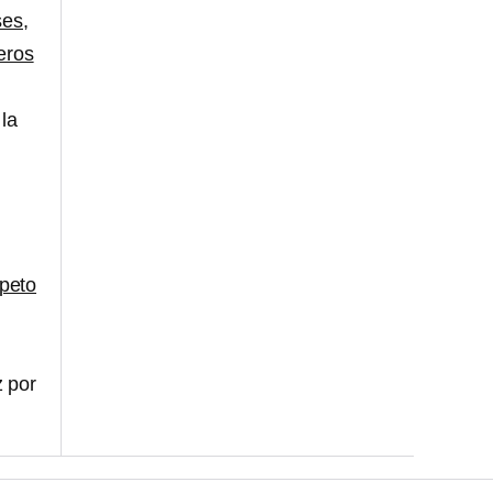
ses,
eros
 la
speto
 por