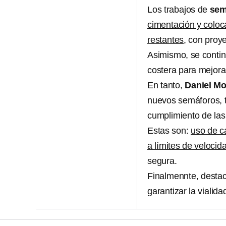
Los trabajos de
sem
cimentación y coloc
restantes
, con proye
Asimismo, se contin
costera para mejorar
En tanto,
Daniel M
nuevos semáforos, 
cumplimiento de las
Estas son:
uso de ca
a límites de velocid
segura.
Finalmennte, destac
garantizar la vialid