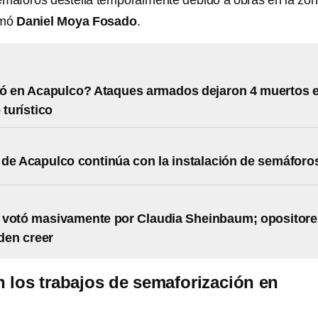
semáforos destella temporalmente debido a obras en la zo
rmó
Daniel Moya Fosado
.
ó en Acapulco? Ataques armados dejaron 4 muertos 
 turístico
de Acapulco continúa con la instalación de semáforo
 votó masivamente por Claudia Sheinbaum; opositore
den creer
 los trabajos de semaforización en