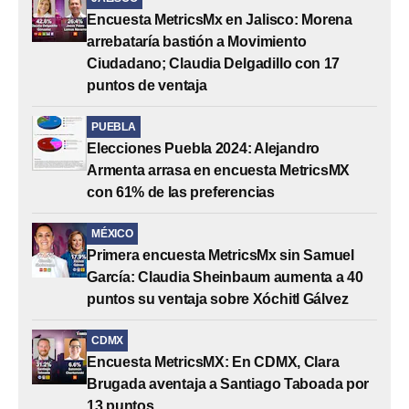
Encuesta MetricsMx en Jalisco: Morena
arrebataría bastión a Movimiento
Ciudadano; Claudia Delgadillo con 17
puntos de ventaja
PUEBLA
Elecciones Puebla 2024: Alejandro
Armenta arrasa en encuesta MetricsMX
con 61% de las preferencias
MÉXICO
Primera encuesta MetricsMx sin Samuel
García: Claudia Sheinbaum aumenta a 40
puntos su ventaja sobre Xóchitl Gálvez
CDMX
Encuesta MetricsMX: En CDMX, Clara
Brugada aventaja a Santiago Taboada por
13 puntos