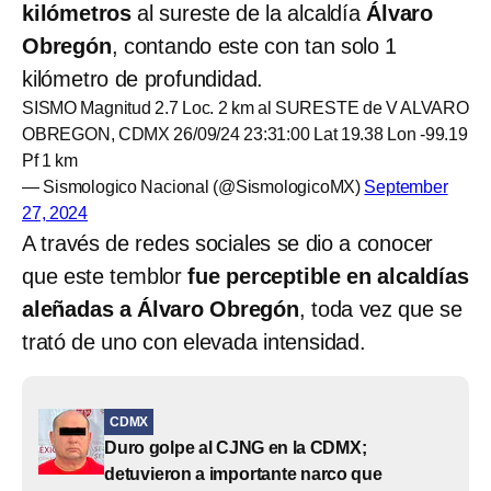
kilómetros
al sureste de la alcaldía
Álvaro
Obregón
, contando este con tan solo 1
kilómetro de profundidad.
SISMO Magnitud 2.7 Loc. 2 km al SURESTE de V ALVARO
OBREGON, CDMX 26/09/24 23:31:00 Lat 19.38 Lon -99.19
Pf 1 km
— Sismologico Nacional (@SismologicoMX)
September
27, 2024
A través de redes sociales se dio a conocer
que este temblor
fue perceptible en alcaldías
aleñadas a Álvaro Obregón
, toda vez que se
trató de uno con elevada intensidad.
CDMX
Duro golpe al CJNG en la CDMX;
detuvieron a importante narco que