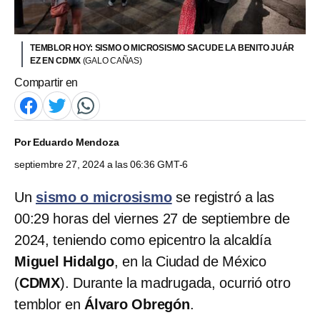
TEMBLOR HOY: SISMO O MICROSISMO SACUDE LA BENITO JUÁR
EZ EN CDMX
(GALO CAÑAS)
Compartir en
Por
Eduardo Mendoza
septiembre 27, 2024 a las 06:36 GMT-6
Un
sismo o microsismo
se registró a las
00:29 horas del viernes 27 de septiembre de
2024, teniendo como epicentro la alcaldía
Miguel Hidalgo
, en la Ciudad de México
(
CDMX
). Durante la madrugada, ocurrió otro
temblor en
Álvaro Obregón
.