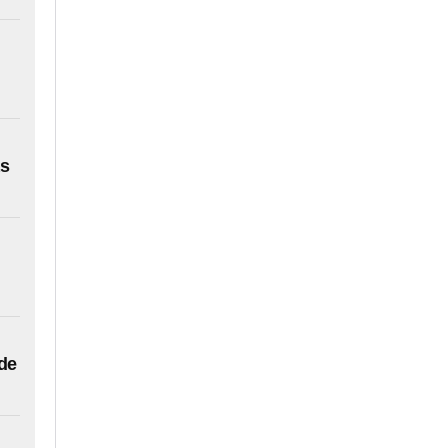
as
 de