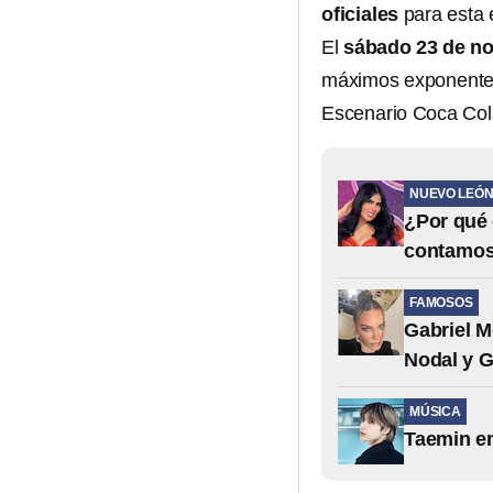
oficiales
para esta 
El
sábado 23 de n
máximos exponentes
Escenario Coca Col
NUEVO LEÓ
¿Por qué 
contamo
FAMOSOS
Gabriel M
Nodal y G
MÚSICA
Taemin en