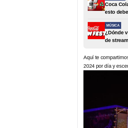
Coca Cola
esto debe
MÚSICA
¿Dónde ve
de stream
Aquí te compartimos
2024 por día y esce