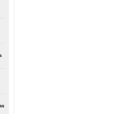
s
s
as