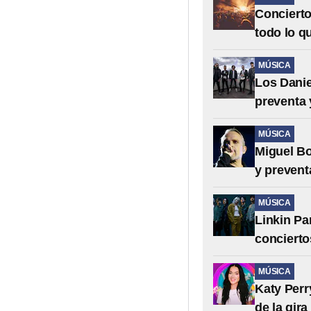
Concierto
todo lo q
MÚSICA
Los Danie
preventa 
MÚSICA
Miguel Bo
y prevent
MÚSICA
Linkin Pa
concierto
MÚSICA
Katy Perr
de la gir