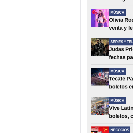
MÚSICA
Olivia Ro
venta y f
SERIES Y TE
Judas Pri
fechas pa
MÚSICA
Tecate Pa
boletos en
MÚSICA
Vive Lati
boletos, c
NEGOCIOS