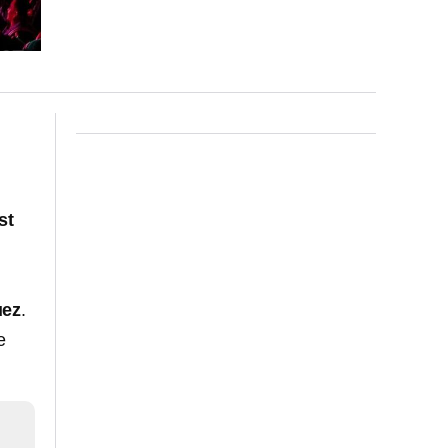
st
uez
.
e