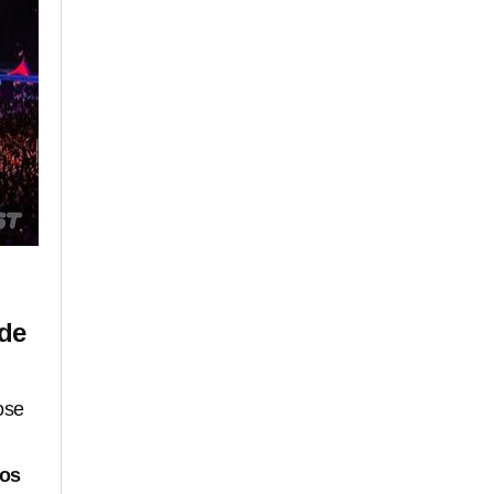
 de
ose
ios