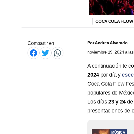
COCA COLA FLOW
Por
Andrea Alvarado
Compartir en
noviembre 19, 2024 a la
A continuación te c
2024
por día y
esce
Coca Cola Flow Fes
populares de México,
Los días
23 y 24 d
presentaciones de 
MÚSICA