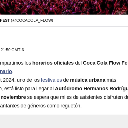
 FEST
(@COCACOLA_FLOW)
s 21:50 GMT-6
ompartimos los
horarios oficiales
del
Coca Cola Flow Fe
nario
.
t 2024, uno de los
festivales
de
música urbana
más
 está listo para llegar al
Autódromo Hermanos Rodríg
e noviembre
se espera que miles de asistentes disfruten d
cantantes de géneros como reguetón.