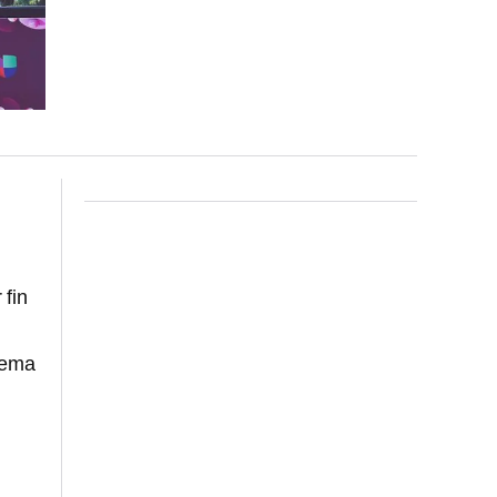
 fin
lema