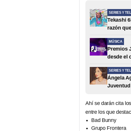
SERIES Y TE
Tekashi 6
razón que
MÚSICA
Premios J
desde el 
SERIES Y TE
Ángela A
Juventud 
Ahí se darán cita lo
entre los que desta
Bad Bunny
Grupo Frontera