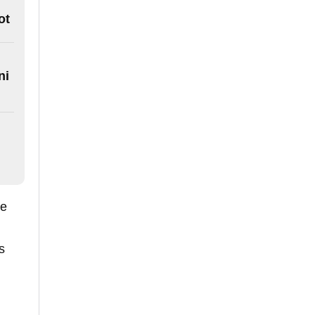
ot
ni
de
s