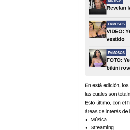
MÚSICA
Revelan l
FAMOSOS
VIDEO: Ye
vestido
FAMOSOS
FOTO: Yer
bikini ros
En está edición, lo
las cuales son tota
Esto último, con el
áreas de interés de
Música
Streaming