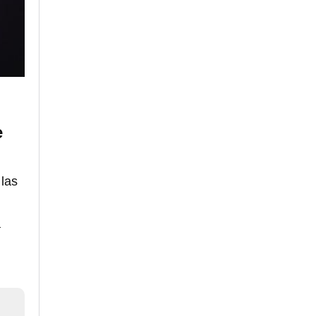
e
 las
a