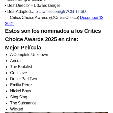
• Best Director – Edward Berger
• Best Adapted…
pic.twitter.com/g9VO8h1H6D
— Critics Choice Awards (@CriticsChoice)
December 12,
2024
Estos son los nominados a los Critics
Choice Awards 2025 en cine:
Mejor Película
A Complete Unknown
Anora
The Brutalist
Cónclave
Dune: Part Two
Emilia Pérez
Nickel Boys
Sing Sing
The Substance
Wicked