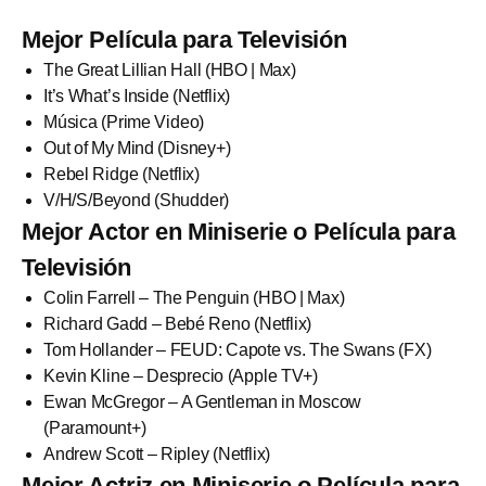
Mejor Película para Televisión
The Great Lillian Hall (HBO | Max)
It’s What’s Inside (Netflix)
Música (Prime Video)
Out of My Mind (Disney+)
Rebel Ridge (Netflix)
V/H/S/Beyond (Shudder)
Mejor Actor en Miniserie o Película para
Televisión
Colin Farrell – The Penguin (HBO | Max)
Richard Gadd – Bebé Reno (Netflix)
Tom Hollander – FEUD: Capote vs. The Swans (FX)
Kevin Kline – Desprecio (Apple TV+)
Ewan McGregor – A Gentleman in Moscow
(Paramount+)
Andrew Scott – Ripley (Netflix)
Mejor Actriz en Miniserie o Película para