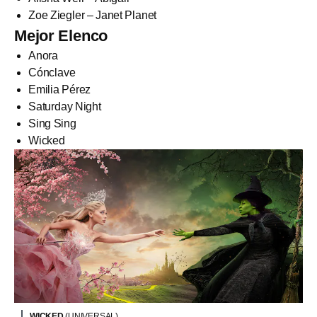
Zoe Ziegler – Janet Planet
Mejor Elenco
Anora
Cónclave
Emilia Pérez
Saturday Night
Sing Sing
Wicked
WICKED
(UNIVERSAL)