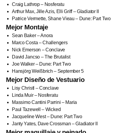
Craig Lathrop – Nosferatu
Arthur Max, Jille Azis, Elli Griff – Gladiator II
Patrice Vermette, Shane Vieau – Dune: Part Two
Mejor Montaje
Sean Baker – Anora
Marco Costa – Challengers
Nick Emerson – Conclave
David Jancso – The Brutalist
Joe Walker – Dune: Part Two
Hansjörg Weißbrich – September 5
Mejor Diseño de Vestuario
Lisy Christl – Conclave
Linda Muir – Nosferatu
Massimo Cantini Parrini – Maria
Paul Tazewell – Wicked
Jacqueline West – Dune: Part Two
Janty Yates, Dave Crossman – Gladiator II
Mejor maquillaje y peinado