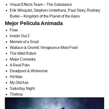
Visual Effects Team – The Substance
Erik Winquist, Stephen Unterfranz, Paul Story, Rodney
Burke – Kingdom of the Planet of the Apes
Mejor Película Animada
Flow
Inside Out 2
Memoir of a Snail
Wallace & Gromit: Vengeance Most Fowl
The Wild Robot
Mejor Comedia
A Real Pain
Deadpool & Wolverine
Hit Man
My Old Ass
Saturday Night
Thelma