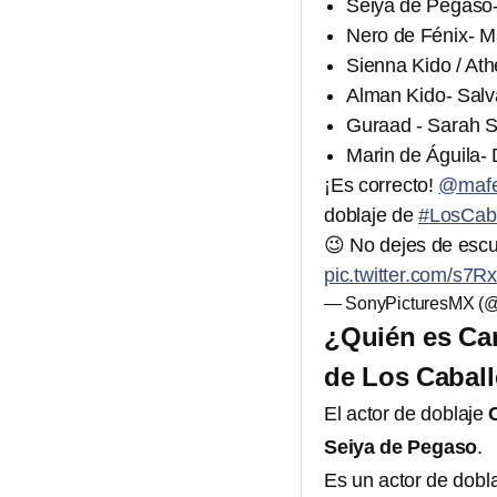
Seiya de Pegaso
Nero de Fénix- M
Sienna Kido / At
Alman Kido- Sal
Guraad - Sarah 
Marin de Águila-
¡Es correcto!
@mafe
doblaje de
#LosCaba
😉 No dejes de escuc
pic.twitter.com/s
— SonyPicturesMX (
¿Quién es Car
de Los Caball
El actor de doblaje
Seiya de Pegaso
.
Es un actor de dobla