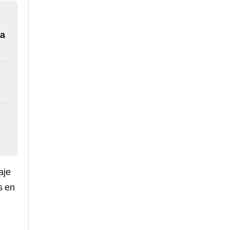
da
l
aje
s en