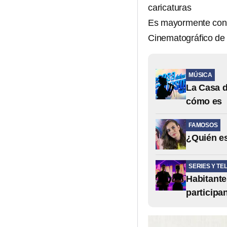
caricaturas
Es mayormente conoc
Cinematográfico de
MÚSICA
La Casa d
cómo es
FAMOSOS
¿Quién es
SERIES Y TE
Habitante
participa