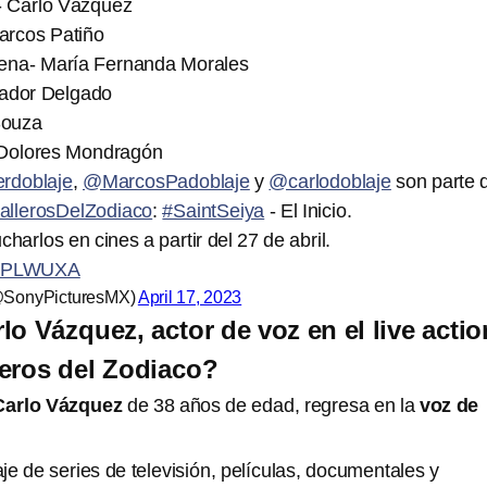
- Carlo Vázquez
arcos Patiño
hena- María Fernanda Morales
vador Delgado
Souza
 Dolores Mondragón
rdoblaje
,
@MarcosPadoblaje
y
@carlodoblaje
son parte 
llerosDelZodiaco
:
#SaintSeiya
- El Inicio.
harlos en cines a partir del 27 de abril.
7RxPLWUXA
@SonyPicturesMX)
April 17, 2023
lo Vázquez, actor de voz en el live actio
eros del Zodiaco?
Carlo Vázquez
de 38 años de edad, regresa en la
voz de
je de series de televisión, películas, documentales y