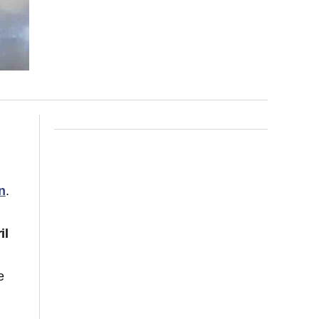
n
.
il
e