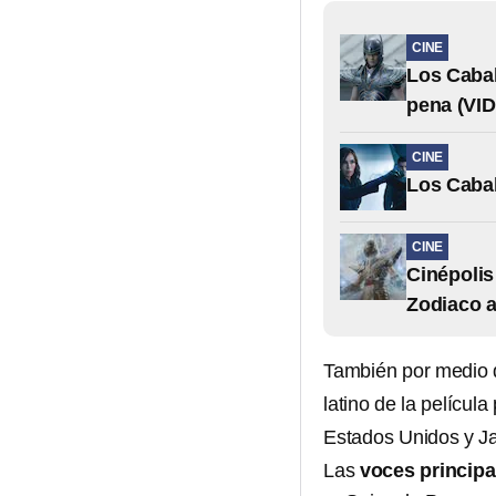
CINE
Los Cabal
pena (VI
CINE
Los Cabal
CINE
Cinépolis
Zodiaco 
También por medio d
latino de la pelícu
Estados Unidos y J
Las
voces principa