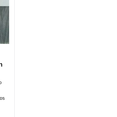
n
o
Los