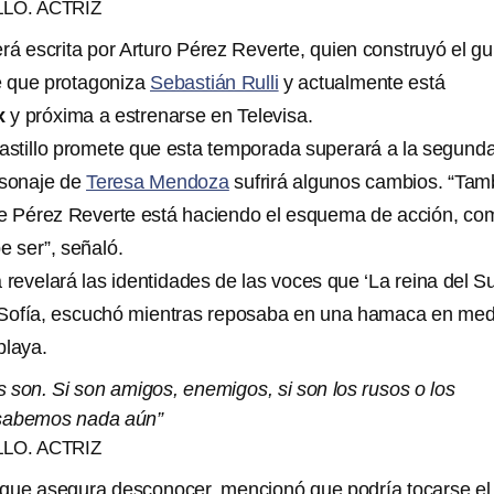
LLO. ACTRIZ
rá escrita por Arturo Pérez Reverte, quien construyó el gu
ie que protagoniza
Sebastián Rulli
y actualmente está
x
y próxima a estrenarse en Televisa.
 Castillo promete que esta temporada superará a la segunda
rsonaje de
Teresa Mendoza
sufrirá algunos cambios. “Tam
ue Pérez Reverte está haciendo el esquema de acción, co
 ser”, señaló.
 revelará las identidades de las voces que ‘La reina del Su
a Sofía, escuchó mientras reposaba en una hamaca en med
playa.
 son. Si son amigos, enemigos, si son los rusos o los
 sabemos nada aún”
LLO. ACTRIZ
a que asegura desconocer, mencionó que podría tocarse el