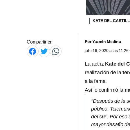
KATE DEL CASTIL
Por
Yazmín Medina
Compartir en
julio 16, 2020 a las 11:2
La actriz
Kate del C
realización de la
te
a la fama.
Así lo confirmó la 
“Después de la s
público, Telemun
del sur'. Por eso
mayor desafío de