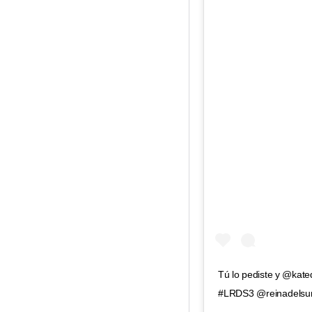
Tú lo pediste y @kate
#LRDS3 @reinadelsur