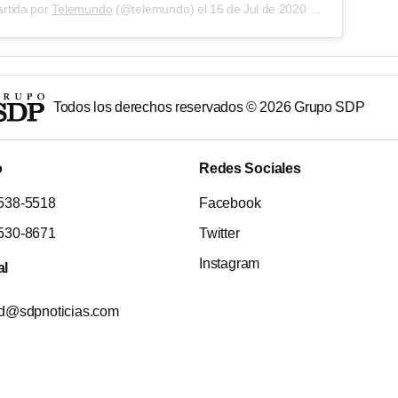
rtida por
Telemundo
(@telemundo) el
16 de Jul de 2020 a las 5:20 PDT
Todos los derechos reservados ©
2026
Grupo SDP
o
Redes Sociales
538-5518
Facebook
530-8671
Twitter
Instagram
al
ad@sdpnoticias.com