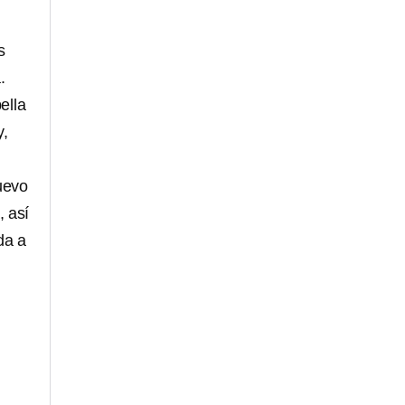
s
.
ella
y,
nuevo
 así
da a