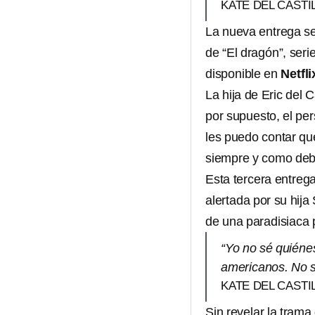
KATE DEL CASTI
La nueva entrega se
de “El dragón”, ser
disponible en
Netfli
La hija de Eric del
por supuesto, el pe
les puedo contar q
siempre y como debe
Esta tercera entrega
alertada por su hij
de una paradisiaca 
“Yo no sé quiénes
americanos. No
KATE DEL CASTI
Sin revelar la tram