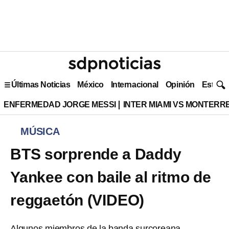
Últimas Noticias
México
Internacional
Opinión
Estilo 
ENFERMEDAD JORGE MESSI
INTER MIAMI VS MONTERR
MÚSICA
BTS sorprende a Daddy
Yankee con baile al ritmo de
reggaetón (VIDEO)
Algunos miembros de la banda surcoreana