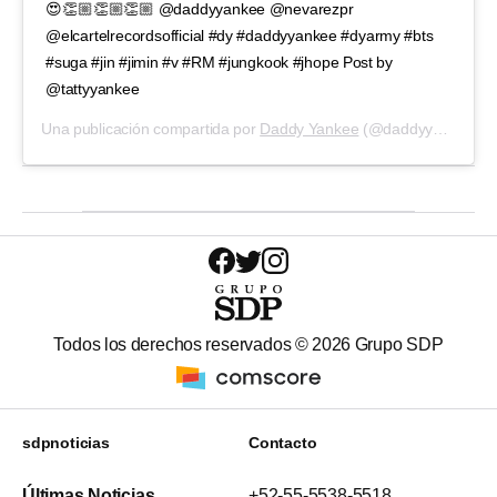
😍👏🏼👏🏼👏🏼 @daddyyankee @nevarezpr
@elcartelrecordsofficial #dy #daddyyankee #dyarmy #bts
#suga #jin #jimin #v #RM #jungkook #jhope Post by
@tattyyankee
Una publicación compartida por
Daddy Yankee
(@daddyyankee) el
Todos los derechos reservados ©
2026
Grupo SDP
sdpnoticias
Contacto
Últimas Noticias
+52-55-5538-5518